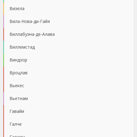
Визела
Вила-Нова-ди-Гайя
Виллабуэна-де-Алава
Виллемстад
Виндзор
Вроцлав
Вьекес
Вьетнам
Гавайи
Галче
Гаосюн