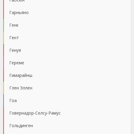
Гарньяно
Генк
Гент
Генуя
Гереме
Гимарайнш
Глен Эллен
Гоа
Говернадор-Селсу-Рамус
Гольдинген