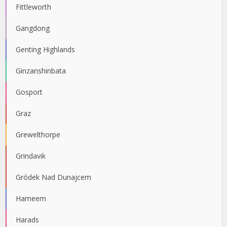
Fittleworth
Gangdong
Genting Highlands
Ginzanshinbata
Gosport
Graz
Grewelthorpe
Grindavik
Gródek Nad Dunajcem
Hameem
Harads