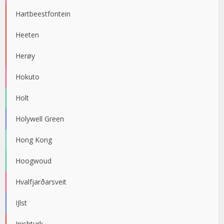
Hartbeestfontein
Heeten
Herøy
Hokuto
Holt
Holywell Green
Hong Kong
Hoogwoud
Hvalfjarðarsveit
IJlst
Inishturk