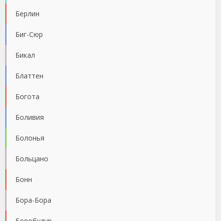
Берлин
Биг-Сюр
Бикал
Блаттен
Богота
Боливия
Болонья
Больцано
Бонн
Бора-Бора
Боробудур