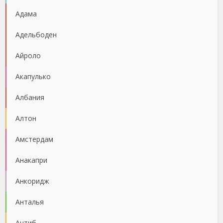
Адама
Адельбоден
Айроло
Акапулько
Албания
Алтон
Амстердам
Анакапри
Анкоридж
Анталья
Антиб