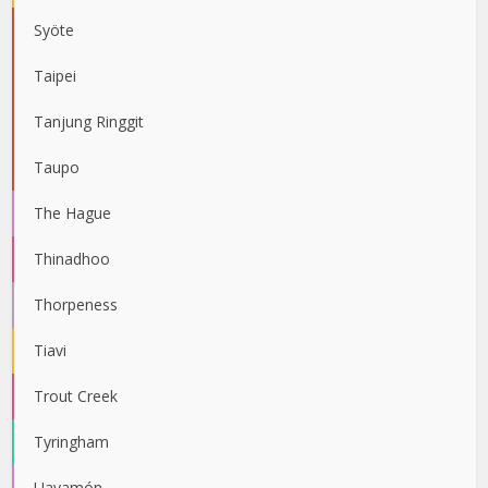
Syöte
Taipei
Tanjung Ringgit
Taupo
The Hague
Thinadhoo
Thorpeness
Tiavi
Trout Creek
Tyringham
Uayamón