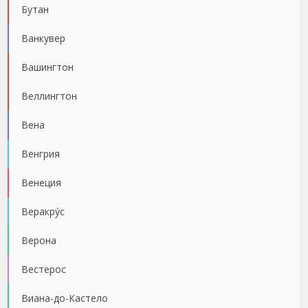
Бутан
Ванкувер
Вашингтон
Веллингтон
Вена
Венгрия
Венеция
Веракру́с
Верона
Вестерос
Виана-до-Кастело