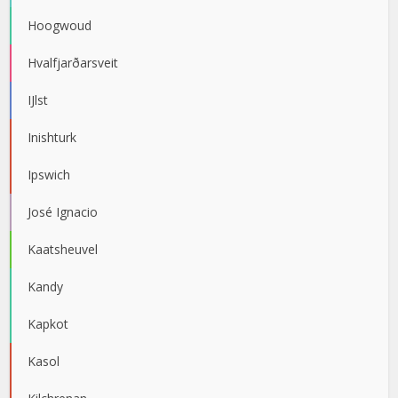
Hoogwoud
Hvalfjarðarsveit
IJlst
Inishturk
Ipswich
José Ignacio
Kaatsheuvel
Kandy
Kapkot
Kasol