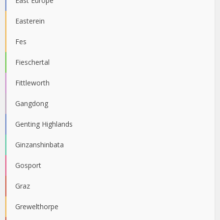
East Europe
Easterein
Fes
Fieschertal
Fittleworth
Gangdong
Genting Highlands
Ginzanshinbata
Gosport
Graz
Grewelthorpe