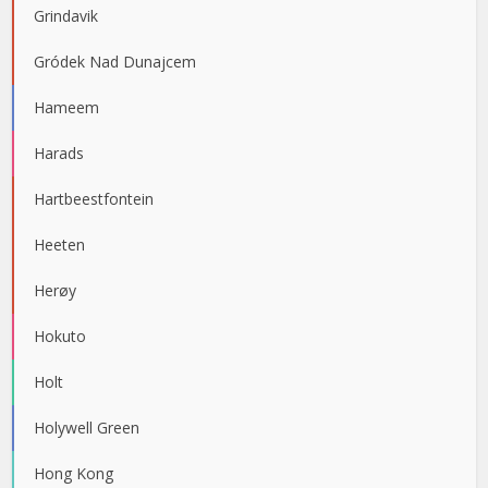
Grindavik
Gródek Nad Dunajcem
Hameem
Harads
Hartbeestfontein
Heeten
Herøy
Hokuto
Holt
Holywell Green
Hong Kong