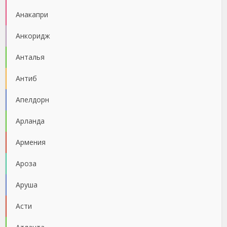
Анакапри
Анкоридж
Анталья
Антиб
Апелдорн
Арланда
Армения
Ароза
Аруша
Асти