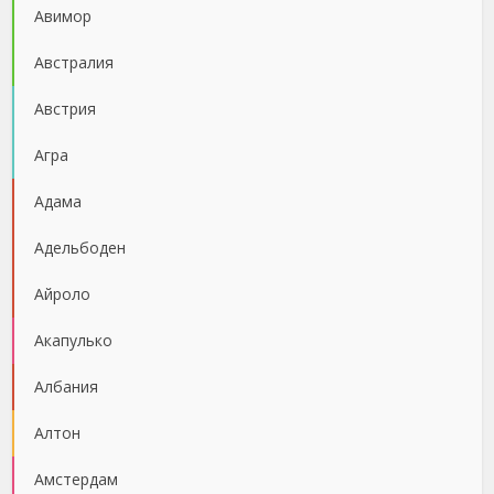
Авимор
Австралия
Австрия
Агра
Адама
Адельбоден
Айроло
Акапулько
Албания
Алтон
Амстердам