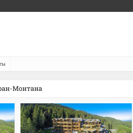
ты
ран-Монтана