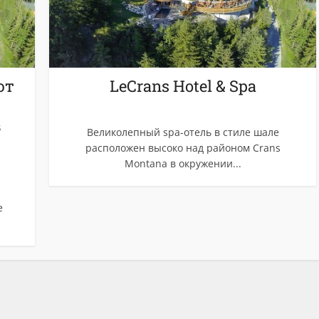
ют
LeCrans Hotel & Spa
в
Великолепный spa-отель в стиле шале
расположен высоко над районом Crans
Montana в окружении...
е