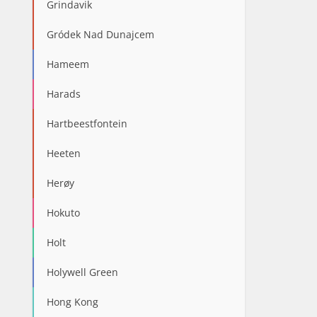
Grindavik
Gródek Nad Dunajcem
Hameem
Harads
Hartbeestfontein
Heeten
Herøy
Hokuto
Holt
Holywell Green
Hong Kong