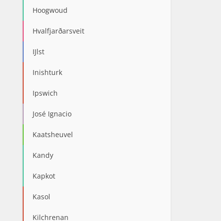
Hoogwoud
Hvalfjarðarsveit
IJlst
Inishturk
Ipswich
José Ignacio
Kaatsheuvel
Kandy
Kapkot
Kasol
Kilchrenan