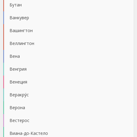
Бутан
Ванкувер
Вашингтон
Веллингтон
Вена
Венгрия
Венеция
Веракру́с
Верона
Вестерос
Виана-до-Кастело