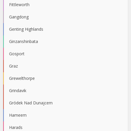
Fittleworth
Gangdong
Genting Highlands
Ginzanshinbata
Gosport
Graz
Grewelthorpe
Grindavik
Gródek Nad Dunajcem
Hameem
Harads