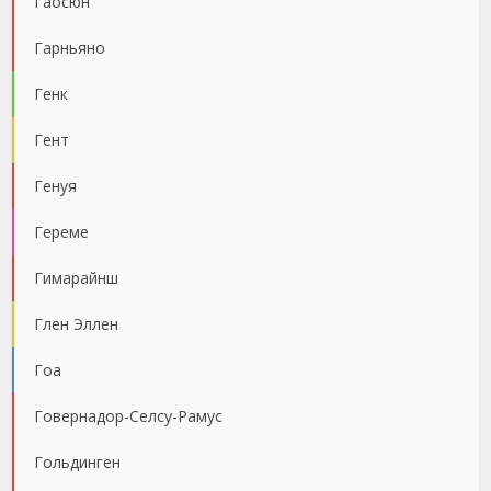
Гаосюн
Гарньяно
Генк
Гент
Генуя
Гереме
Гимарайнш
Глен Эллен
Гоа
Говернадор-Селсу-Рамус
Гольдинген