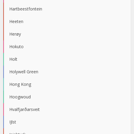
Hartbeestfontein
Heeten
Herøy
Hokuto
Holt
Holywell Green
Hong Kong
Hoogwoud
Hvalfjarðarsveit
IJlst