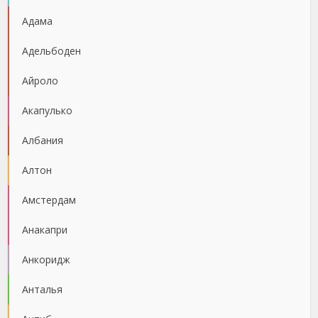
Адама
Адельбоден
Айроло
Акапулько
Албания
Алтон
Амстердам
Анакапри
Анкоридж
Анталья