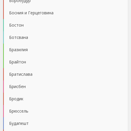
Боробудур
Босния и Герцеговина
Бостон
Ботсвана
Бразилия
Брайтон
Братислава
Брисбен
Бродик
Брюссель
Будапешт