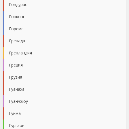
Гондурас
Гонконг
Гореме
Гренада
Гренландия
Греция
Грузия
Гуанаха
Гуанчжоу
Гунма
Гургаон