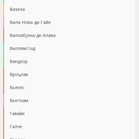
Визела
Вила-Нова-ди-Гайя
Виллабуэна-де-Алава
Виллемстад
Виндзор
Вроцлав
Вьекес
Вьетнам
Гавайи
Галче