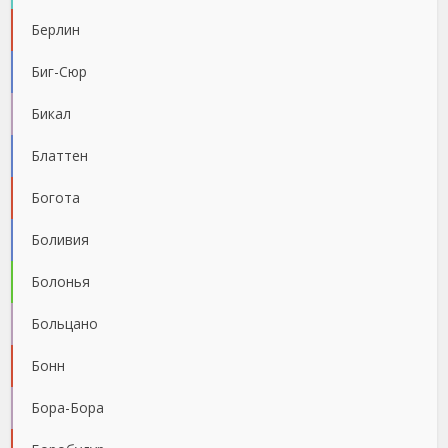
Берлин
Биг-Сюр
Бикал
Блаттен
Богота
Боливия
Болонья
Больцано
Бонн
Бора-Бора