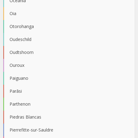
Oceania
Oia
Otorohanga
Oudeschild
Oudtshoorn
Ouroux
Paiguano
Parāsi
Parthenon
Piedras Blancas
Pierrefitte-sur-Sauldre