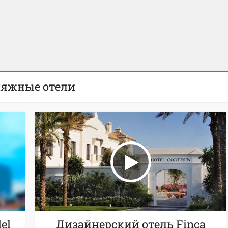
ль на высоте 3200 метров
яжные отели
el
Дизайнерский отель Finca