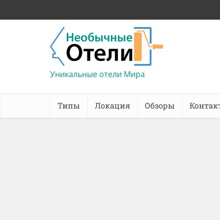
Уникальные отели Мира
Типы
Локация
Обзоры
Контак
Céline & Lolo Hotel в Найроби:
Nob
реконструкция виллы 1970-
х годов в современный
с
бутик-отель
со