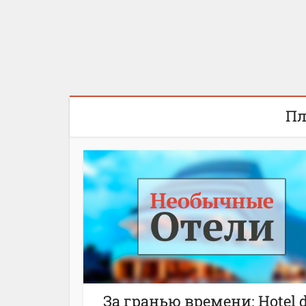
гостиничный комплекс,
оте
открывающий ворота в
долину Луары
Пл
За гранью времени: Hotel d