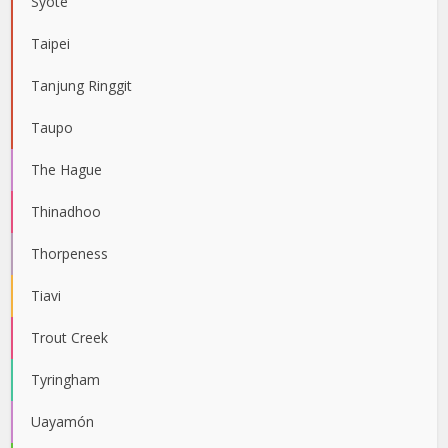
Syöte
Taipei
Tanjung Ringgit
Taupo
The Hague
Thinadhoo
Thorpeness
Tiavi
Trout Creek
Tyringham
Uayamón