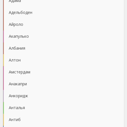
Адама
Адельбоден
Айроло
Акапулько
Албания
Алтон
Амстердам
Анакапри
Анкоридж
Анталья
Антиб