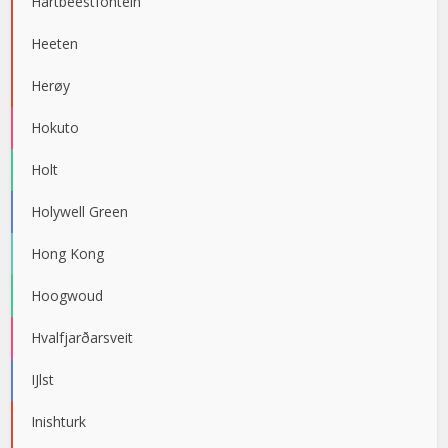
Hartbeestfontein
Heeten
Herøy
Hokuto
Holt
Holywell Green
Hong Kong
Hoogwoud
Hvalfjarðarsveit
IJlst
Inishturk