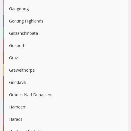
Gangdong
Genting Highlands
Ginzanshinbata
Gosport
Graz
Grewelthorpe
Grindavik
Gródek Nad Dunajcem
Hameem
Harads