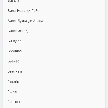
Визела
Вила-Нова-ди-Гайя
Виллабуэна-де-Алава
Виллемстад
Виндзор
Вроцлав
Вьекес
Вьетнам
Гавайи
Галче
Гаосюн