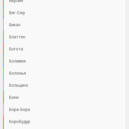
Берлин
Биг-Сюр
Бикал
Блаттен
Богота
Боливия
Болонья
Больцано
Бонн
Бора-Бора
Боробудур