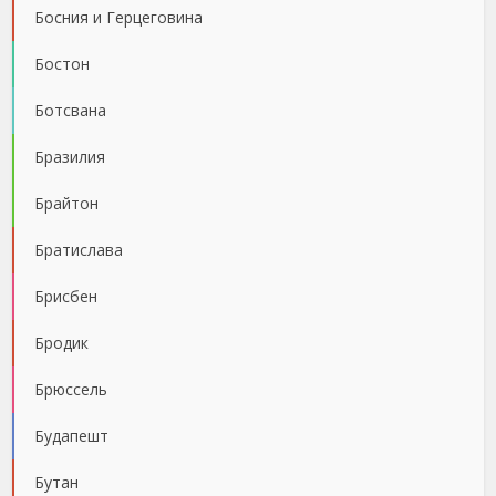
Босния и Герцеговина
Бостон
Ботсвана
Бразилия
Брайтон
Братислава
Брисбен
Бродик
Брюссель
Будапешт
Бутан