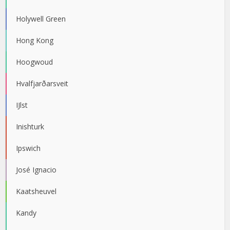
Holywell Green
Hong Kong
Hoogwoud
Hvalfjarðarsveit
IJlst
Inishturk
Ipswich
José Ignacio
Kaatsheuvel
Kandy