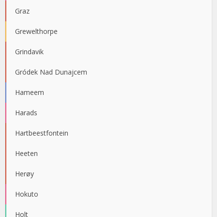
Graz
Grewelthorpe
Grindavik
Gródek Nad Dunajcem
Hameem
Harads
Hartbeestfontein
Heeten
Herøy
Hokuto
Holt