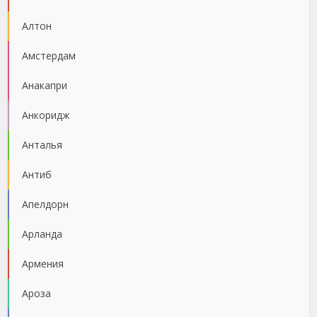
Алтон
Амстердам
Анакапри
Анкоридж
Анталья
Антиб
Апелдорн
Арланда
Армения
Ароза