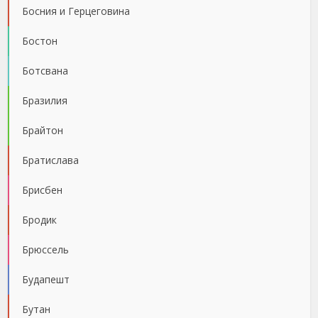
Босния и Герцеговина
Бостон
Ботсвана
Бразилия
Брайтон
Братислава
Брисбен
Бродик
Брюссель
Будапешт
Бутан