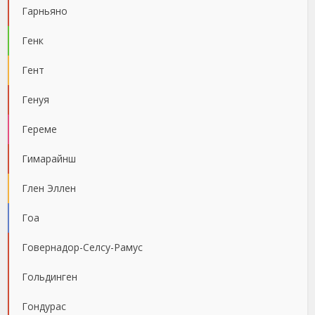
Гарньяно
Генк
Гент
Генуя
Гереме
Гимарайнш
Глен Эллен
Гоа
Говернадор-Селсу-Рамус
Гольдинген
Гондурас