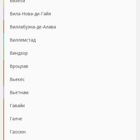
Визела
Вила-Нова-ди-Гайя
Виллабуэна-де-Алава
Виллемстад
Виндзор
Вроцлав
Вьекес
Вьетнам
Гавайи
Галче
Гаосюн