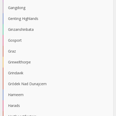
Gangdong
Genting Highlands
Ginzanshinbata
Gosport
Graz
Grewelthorpe
Grindavik
Gródek Nad Dunajcem
Hameem
Harads