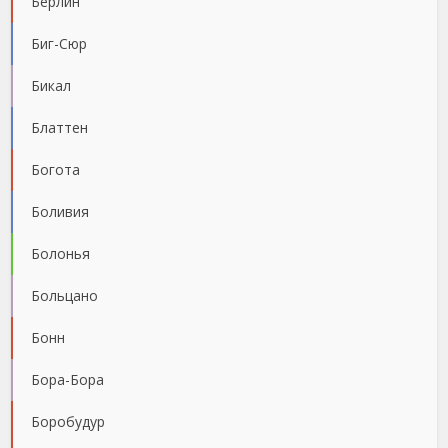
Берлин
Биг-Сюр
Бикал
Блаттен
Богота
Боливия
Болонья
Больцано
Бонн
Бора-Бора
Боробудур