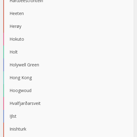
Hartbeestfontein
Heeten
Herøy
Hokuto
Holt
Holywell Green
Hong Kong
Hoogwoud
Hvalfjarðarsveit
IJlst
Inishturk