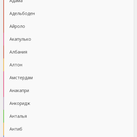
Адама
Адельбоден
Айроло
Акапулько
Албания
Алтон
Амстердам
Анакапри
Анкоридж
Анталья
Антиб