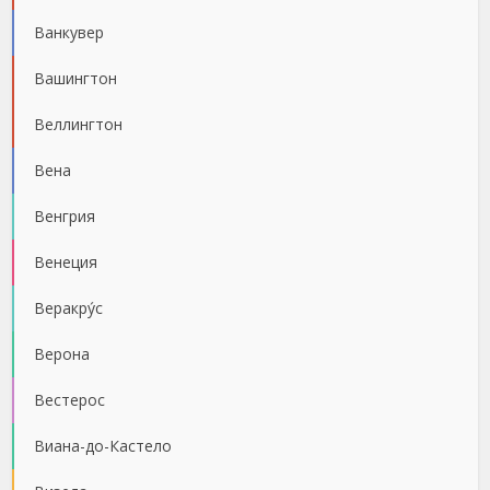
Ванкувер
Вашингтон
Веллингтон
Вена
Венгрия
Венеция
Веракру́с
Верона
Вестерос
Виана-до-Кастело