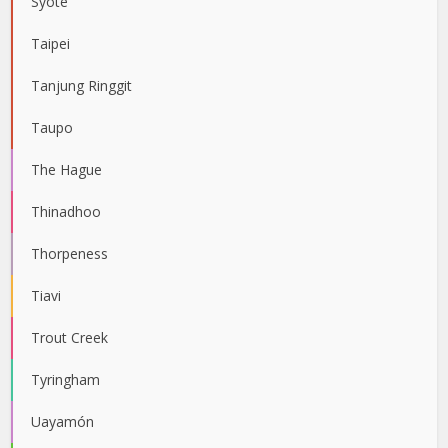
Syöte
Taipei
Tanjung Ringgit
Taupo
The Hague
Thinadhoo
Thorpeness
Tiavi
Trout Creek
Tyringham
Uayamón