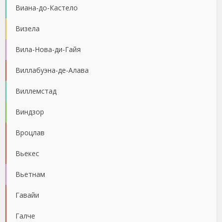
Виана-до-Кастело
Визела
Вила-Нова-ди-Гайя
Виллабуэна-де-Алава
Виллемстад
Виндзор
Вроцлав
Вьекес
Вьетнам
Гавайи
Галче