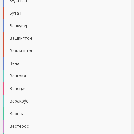
Будапешт
Бутан
Ванкувер
Вашингтон
Веллингтон
Вена
Венгрия
Венеция
Веракру́с
Верона
Вестерос