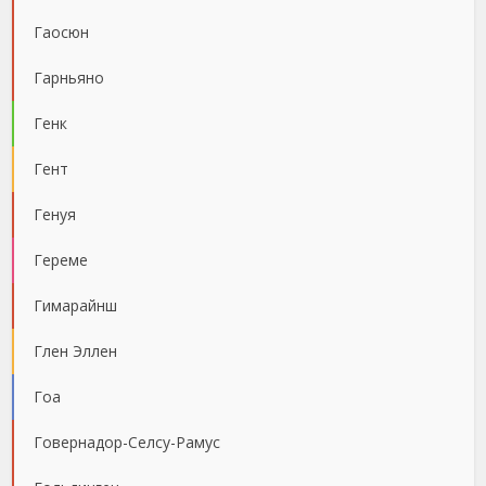
Гаосюн
Гарньяно
Генк
Гент
Генуя
Гереме
Гимарайнш
Глен Эллен
Гоа
Говернадор-Селсу-Рамус