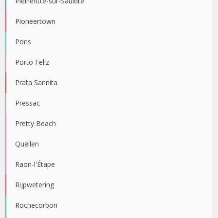
Pierrefitte-sur-Sauldre
Pioneertown
Pons
Porto Feliz
Prata Sannita
Pressac
Pretty Beach
Queilen
Raon-l'Étape
Rijpwetering
Rochecorbon