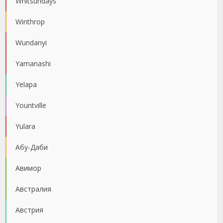
Whitsundays
Winthrop
Wundanyi
Yamanashi
Yelapa
Yountville
Yulara
Абу-Даби
Авимор
Австралия
Австрия