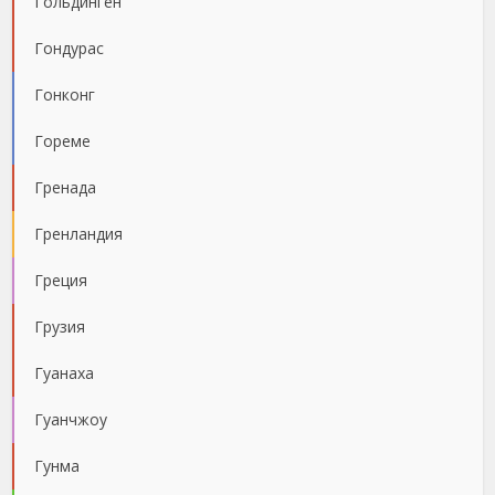
Гольдинген
Гондурас
Гонконг
Гореме
Гренада
Гренландия
Греция
Грузия
Гуанаха
Гуанчжоу
Гунма