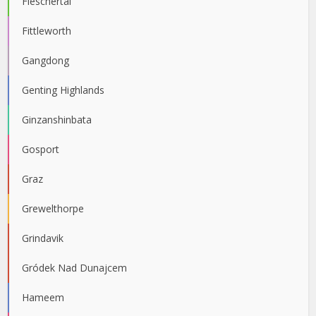
Fieschertal
Fittleworth
Gangdong
Genting Highlands
Ginzanshinbata
Gosport
Graz
Grewelthorpe
Grindavik
Gródek Nad Dunajcem
Hameem