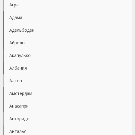
Агра
Адама
Адельбоден
Айроло
Акапулько
Албания
Алтон
Амстердам
Анакапри
Анкоридж
Анталья