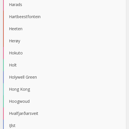
Harads
Hartbeestfontein
Heeten
Herøy
Hokuto
Holt
Holywell Green
Hong Kong
Hoogwoud
Hvalfjarðarsveit
IJlst