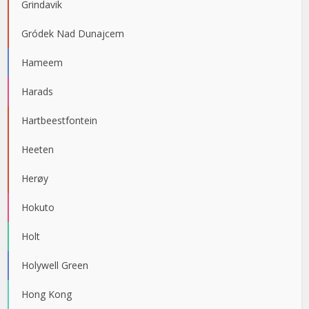
Grindavik
Gródek Nad Dunajcem
Hameem
Harads
Hartbeestfontein
Heeten
Herøy
Hokuto
Holt
Holywell Green
Hong Kong