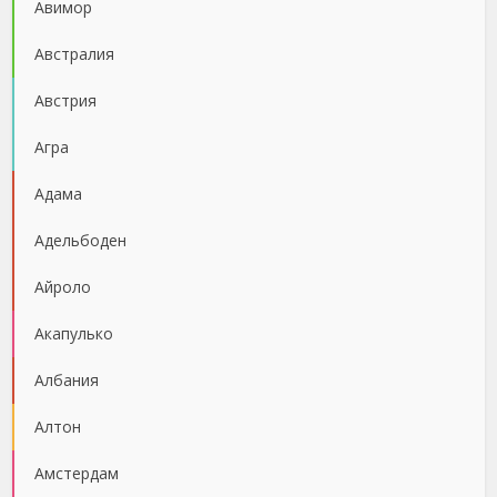
Авимор
Австралия
Австрия
Агра
Адама
Адельбоден
Айроло
Акапулько
Албания
Алтон
Амстердам