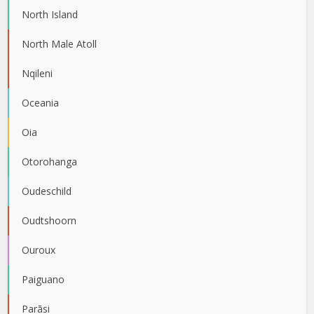
North Island
North Male Atoll
Nqileni
Oceania
Oia
Otorohanga
Oudeschild
Oudtshoorn
Ouroux
Paiguano
Parāsi