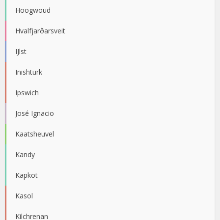
Hoogwoud
Hvalfjarðarsveit
IJlst
Inishturk
Ipswich
José Ignacio
Kaatsheuvel
Kandy
Kapkot
Kasol
Kilchrenan