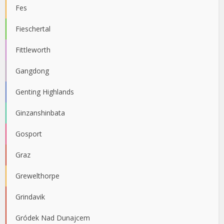
Fes
Fieschertal
Fittleworth
Gangdong
Genting Highlands
Ginzanshinbata
Gosport
Graz
Grewelthorpe
Grindavik
Gródek Nad Dunajcem