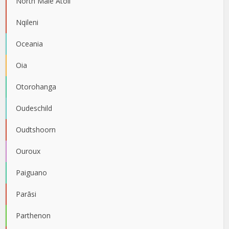
North Male Atoll
Nqileni
Oceania
Oia
Otorohanga
Oudeschild
Oudtshoorn
Ouroux
Paiguano
Parāsi
Parthenon