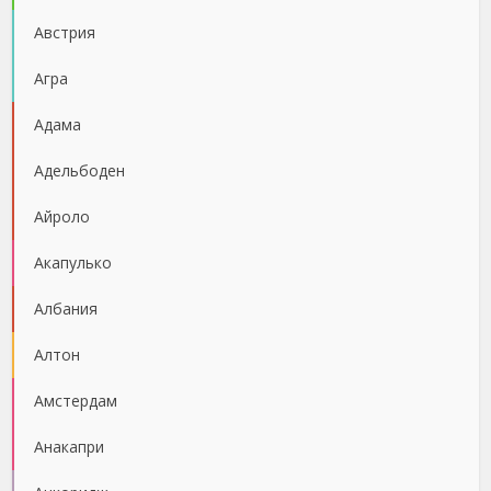
Австрия
Агра
Адама
Адельбоден
Айроло
Акапулько
Албания
Алтон
Амстердам
Анакапри