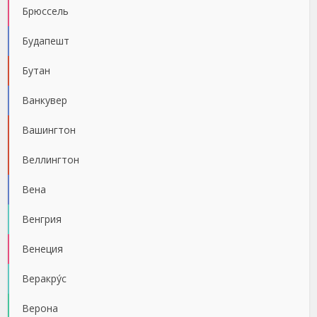
Брюссель
Будапешт
Бутан
Ванкувер
Вашингтон
Веллингтон
Вена
Венгрия
Венеция
Веракру́с
Верона