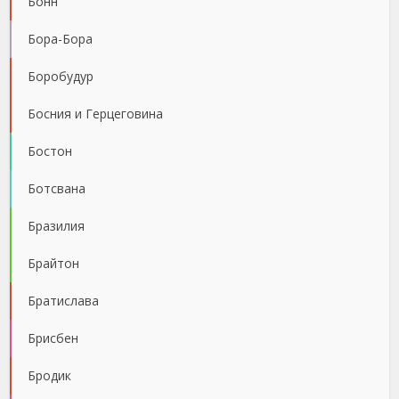
Бонн
Бора-Бора
Боробудур
Босния и Герцеговина
Бостон
Ботсвана
Бразилия
Брайтон
Братислава
Брисбен
Бродик