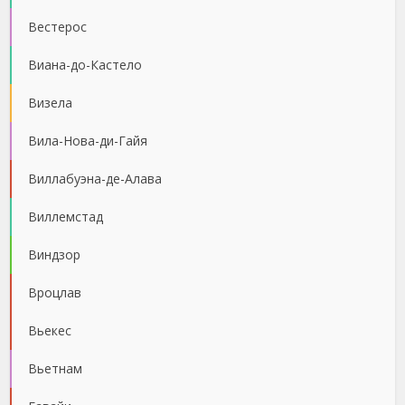
Вестерос
Виана-до-Кастело
Визела
Вила-Нова-ди-Гайя
Виллабуэна-де-Алава
Виллемстад
Виндзор
Вроцлав
Вьекес
Вьетнам