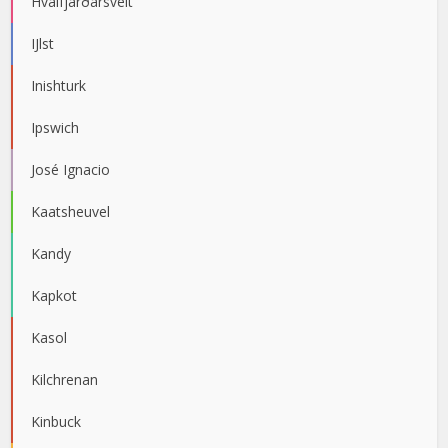
Hvalfjarðarsveit
IJlst
Inishturk
Ipswich
José Ignacio
Kaatsheuvel
Kandy
Kapkot
Kasol
Kilchrenan
Kinbuck