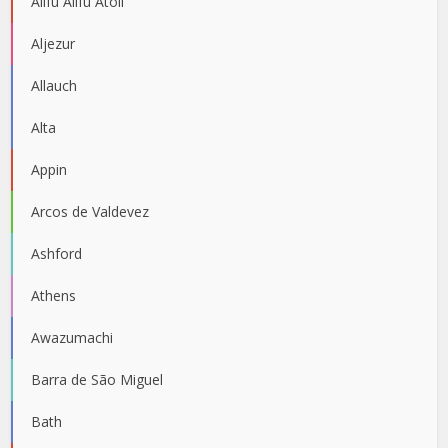
Alifu Alifu Atoll
Aljezur
Allauch
Alta
Appin
Arcos de Valdevez
Ashford
Athens
Awazumachi
Barra de São Miguel
Bath