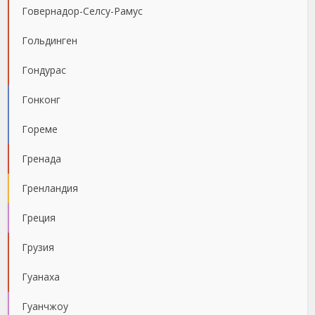
Говернадор-Селсу-Рамус
Гольдинген
Гондурас
Гонконг
Гореме
Гренада
Гренландия
Греция
Грузия
Гуанаха
Гуанчжоу