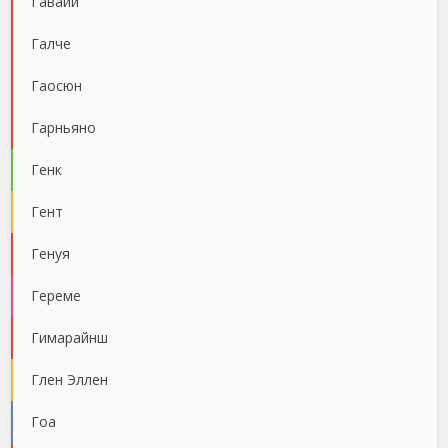
Гавайи
Галче
Гаосюн
Гарньяно
Генк
Гент
Генуя
Гереме
Гимарайнш
Глен Эллен
Гоа