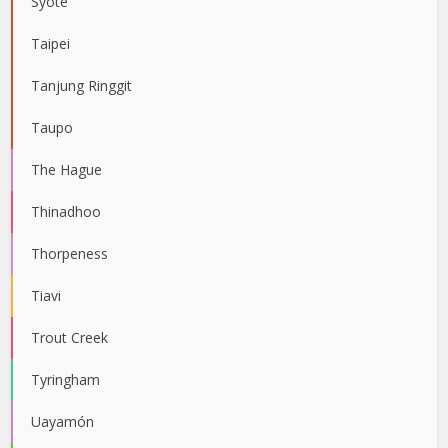
Syöte
Taipei
Tanjung Ringgit
Taupo
The Hague
Thinadhoo
Thorpeness
Tiavi
Trout Creek
Tyringham
Uayamón