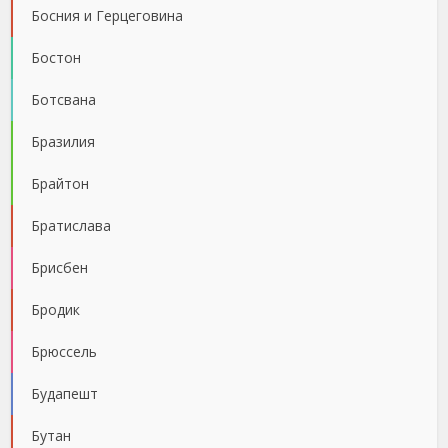
Босния и Герцеговина
Бостон
Ботсвана
Бразилия
Брайтон
Братислава
Брисбен
Бродик
Брюссель
Будапешт
Бутан