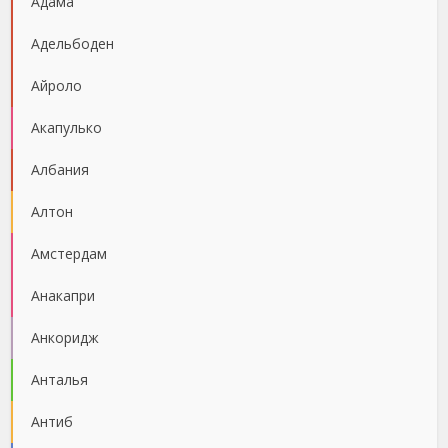
Адама
Адельбоден
Айроло
Акапулько
Албания
Алтон
Амстердам
Анакапри
Анкоридж
Анталья
Антиб