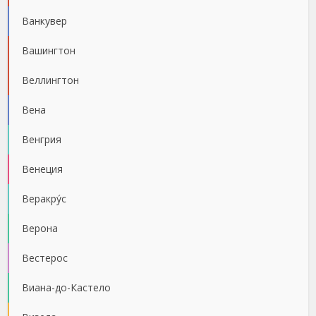
Ванкувер
Вашингтон
Веллингтон
Вена
Венгрия
Венеция
Веракру́с
Верона
Вестерос
Виана-до-Кастело