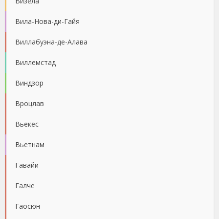
Визела
Вила-Нова-ди-Гайя
Виллабуэна-де-Алава
Виллемстад
Виндзор
Вроцлав
Вьекес
Вьетнам
Гавайи
Галче
Гаосюн