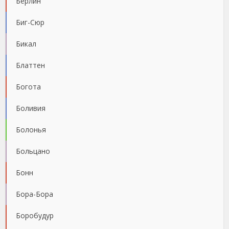
Берлин
Биг-Сюр
Бикал
Блаттен
Богота
Боливия
Болонья
Больцано
Бонн
Бора-Бора
Боробудур