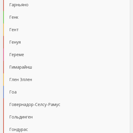
Гарньяно
Генк
Гент
Генуя
Гереме
Гимарайнш
Глен Эллен
Гоа
Говернадор-Селсу-Рамус
Гольдинген
Гондурас