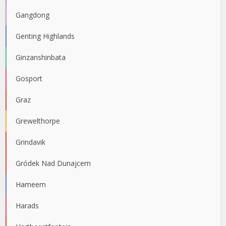
Gangdong
Genting Highlands
Ginzanshinbata
Gosport
Graz
Grewelthorpe
Grindavik
Gródek Nad Dunajcem
Hameem
Harads