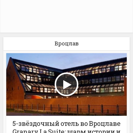
Вроцлав
5-звёздочный отель во Вроцлаве
Granary La Suite: шарм истории и