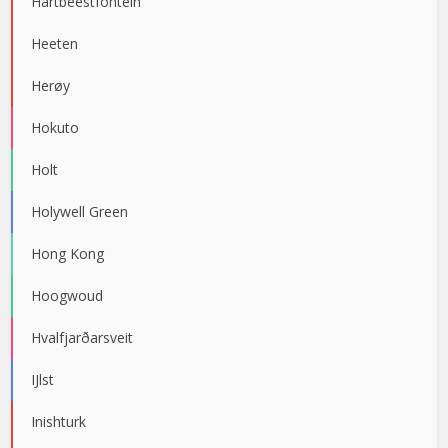
Hartbeestfontein
Heeten
Herøy
Hokuto
Holt
Holywell Green
Hong Kong
Hoogwoud
Hvalfjarðarsveit
IJlst
Inishturk