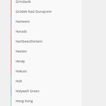
Grindavik
Gródek Nad Dunajcem
Hameem
Harads
Hartbeestfontein
Heeten
Herøy
Hokuto
Holt
Holywell Green
Hong Kong