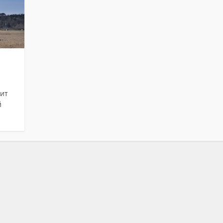
дит
й