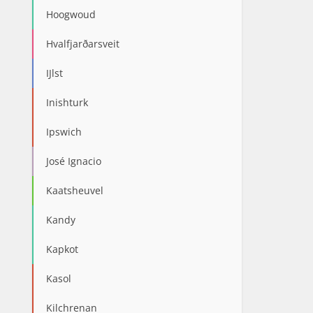
Hoogwoud
Hvalfjarðarsveit
IJlst
Inishturk
Ipswich
José Ignacio
Kaatsheuvel
Kandy
Kapkot
Kasol
Kilchrenan