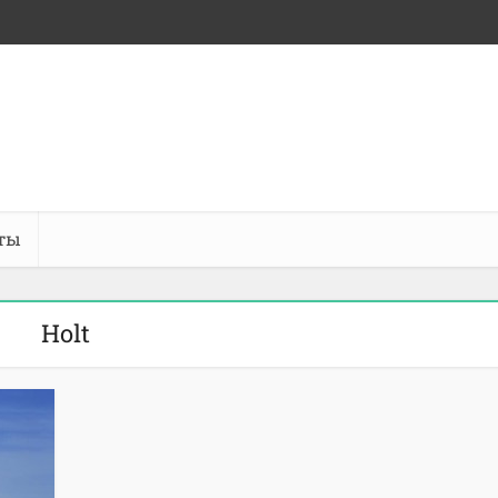
ты
Holt