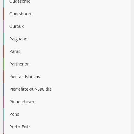
Oudeschild
Oudtshoorn
Ouroux
Paiguano
Parāsi
Parthenon
Piedras Blancas
Pierrefitte-sur-Sauldre
Pioneertown
Pons
Porto Feliz