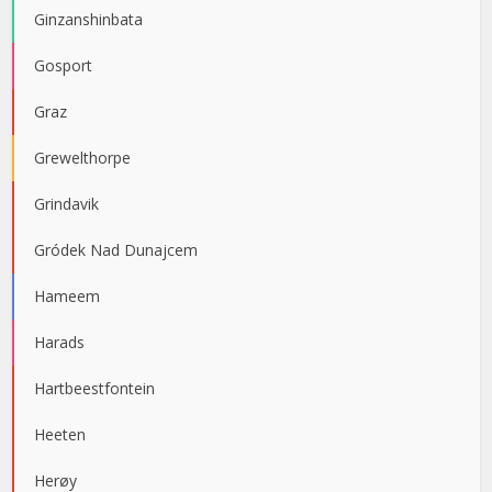
Ginzanshinbata
Gosport
Graz
Grewelthorpe
Grindavik
Gródek Nad Dunajcem
Hameem
Harads
Hartbeestfontein
Heeten
Herøy