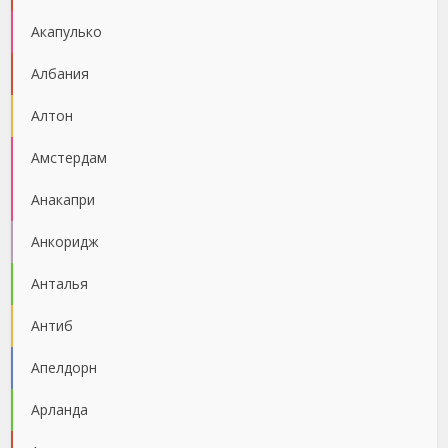
Акапулько
Албания
Алтон
Амстердам
Анакапри
Анкоридж
Анталья
Антиб
Апелдорн
Арланда