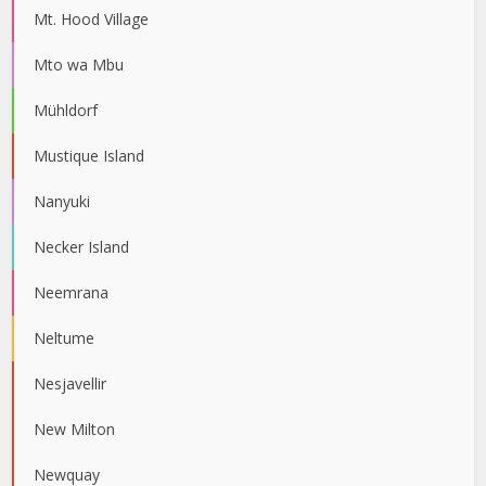
Mt. Hood Village
Mto wa Mbu
Mühldorf
Mustique Island
Nanyuki
Necker Island
Neemrana
Neltume
Nesjavellir
New Milton
Newquay