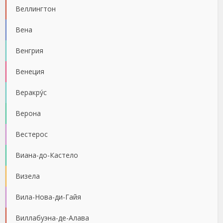
Веллингтон
Вена
Венгрия
Венеция
Веракру́с
Верона
Вестерос
Виана-до-Кастело
Визела
Вила-Нова-ди-Гайя
Виллабуэна-де-Алава