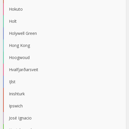
Hokuto
Holt
Holywell Green
Hong Kong
Hoogwoud
Hvalfjarðarsveit
IJlst
Inishturk
Ipswich
José Ignacio