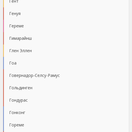
Гент
Генуя
Гереме
Гимарайнш
Глен Эллен
Гоа
Говернадор-Селсу-Рамус
Гольдинген
Гондурас
Гонконг
Гореме