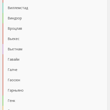
Виллемстад
Виндзор
Вроцлав
Вьекес
Вьетнам
Гавайи
Галче
Гаосюн
Гарньяно
Генк