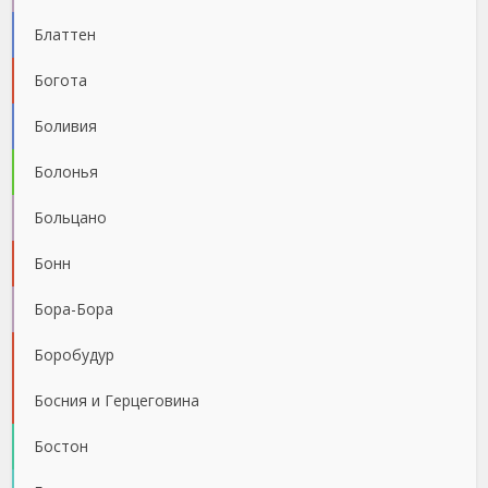
Блаттен
Богота
Боливия
Болонья
Больцано
Бонн
Бора-Бора
Боробудур
Босния и Герцеговина
Бостон