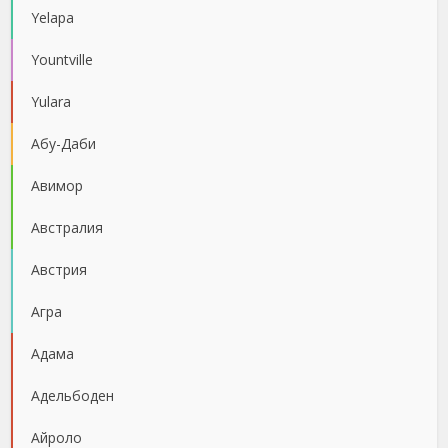
Yelapa
Yountville
Yulara
Абу-Даби
Авимор
Австралия
Австрия
Агра
Адама
Адельбоден
Айроло