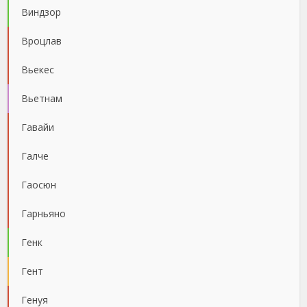
Виндзор
Вроцлав
Вьекес
Вьетнам
Гавайи
Галче
Гаосюн
Гарньяно
Генк
Гент
Генуя