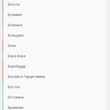
Богота
Боливия
Болонья
Больцано
Бонн
Бора-Бора
Боробудур
Босния и Герцеговина
Бостон
Ботсвана
Бразилия