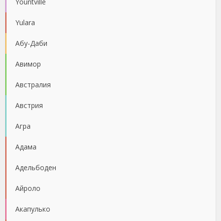
Yountville
Yulara
Абу-Даби
Авимор
Австралия
Австрия
Агра
Адама
Адельбоден
Айроло
Акапулько