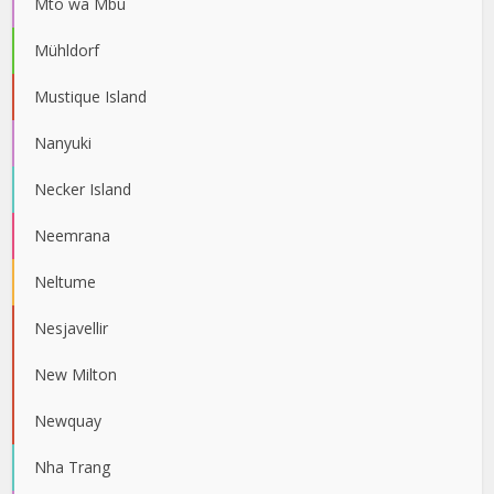
Mto wa Mbu
Mühldorf
Mustique Island
Nanyuki
Necker Island
Neemrana
Neltume
Nesjavellir
New Milton
Newquay
Nha Trang