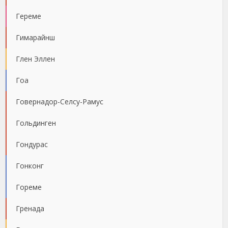
Гереме
Гимарайнш
Глен Эллен
Гоа
Говернадор-Селсу-Рамус
Гольдинген
Гондурас
Гонконг
Гореме
Гренада