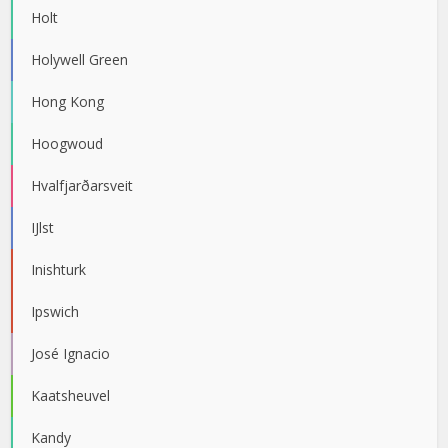
Holt
Holywell Green
Hong Kong
Hoogwoud
Hvalfjarðarsveit
IJlst
Inishturk
Ipswich
José Ignacio
Kaatsheuvel
Kandy