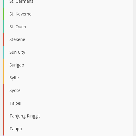
St. Germans
St. Keverne
St. Ouen
Stekene
Sun City
Surigao
Sylte
Syöte
Taipei
Tanjung Ringgit
Taupo