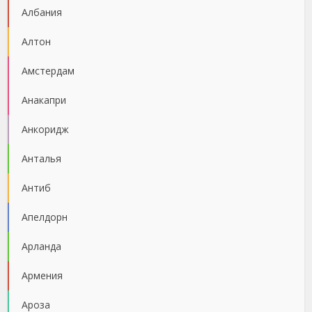
Албания
Алтон
Амстердам
Анакапри
Анкоридж
Анталья
Антиб
Апелдорн
Арланда
Армения
Ароза