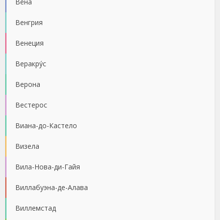
Вена
Венгрия
Венеция
Веракру́с
Верона
Вестерос
Виана-до-Кастело
Визела
Вила-Нова-ди-Гайя
Виллабуэна-де-Алава
Виллемстад