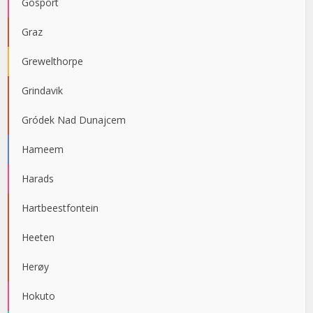
Gosport
Graz
Grewelthorpe
Grindavik
Gródek Nad Dunajcem
Hameem
Harads
Hartbeestfontein
Heeten
Herøy
Hokuto