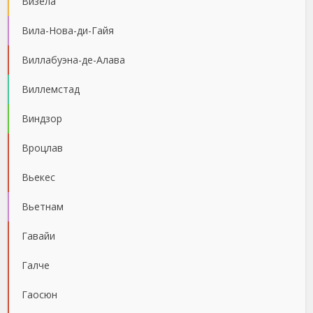
Визела
Вила-Нова-ди-Гайя
Виллабуэна-де-Алава
Виллемстад
Виндзор
Вроцлав
Вьекес
Вьетнам
Гавайи
Галче
Гаосюн