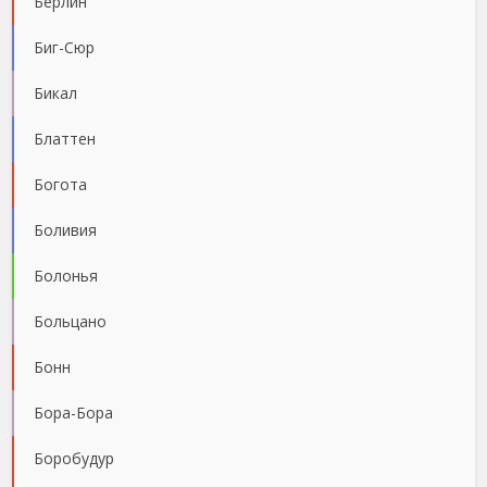
Берлин
Биг-Сюр
Бикал
Блаттен
Богота
Боливия
Болонья
Больцано
Бонн
Бора-Бора
Боробудур