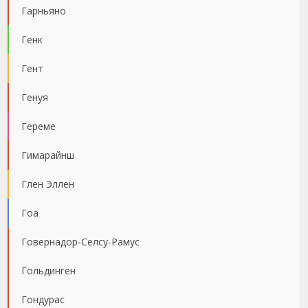
Гарньяно
Генк
Гент
Генуя
Гереме
Гимарайнш
Глен Эллен
Гоа
Говернадор-Селсу-Рамус
Гольдинген
Гондурас