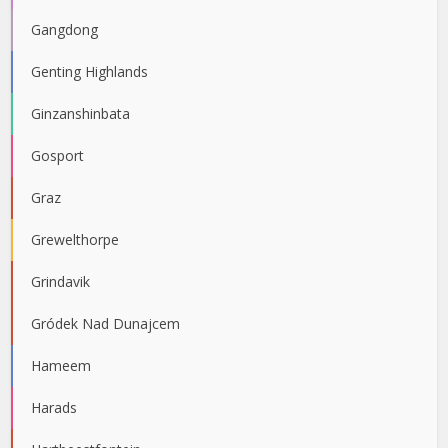
Gangdong
Genting Highlands
Ginzanshinbata
Gosport
Graz
Grewelthorpe
Grindavik
Gródek Nad Dunajcem
Hameem
Harads