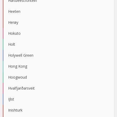
Hartbeestfontein
Heeten
Herøy
Hokuto
Holt
Holywell Green
Hong Kong
Hoogwoud
Hvalfjarðarsveit
IJlst
Inishturk