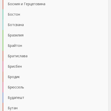
Босния и Герцеговина
Бостон
Ботсвана
Бразилия
Брайтон
Братислава
Брисбен
Бродик
Брюссель
Будапешт
Бутан