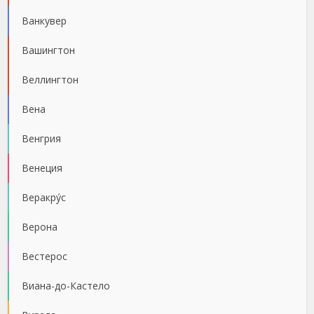
Ванкувер
Вашингтон
Веллингтон
Вена
Венгрия
Венеция
Веракру́с
Верона
Вестерос
Виана-до-Кастело