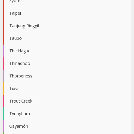
Syöte
Taipei
Tanjung Ringgit
Taupo
The Hague
Thinadhoo
Thorpeness
Tiavi
Trout Creek
Tyringham
Uayamón