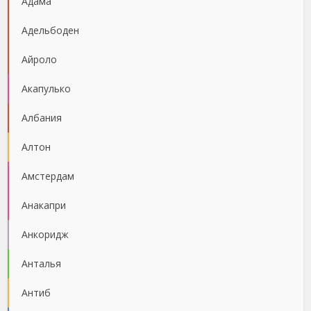
Адама
Адельбоден
Айроло
Акапулько
Албания
Алтон
Амстердам
Анакапри
Анкоридж
Анталья
Антиб