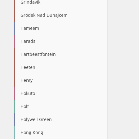
Grindavik
Gródek Nad Dunajcem
Hameem
Harads
Hartbeestfontein
Heeten
Herøy
Hokuto
Holt
Holywell Green
Hong Kong