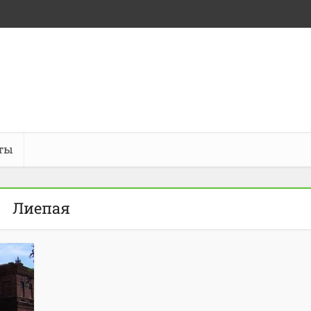
ты
Лиепая