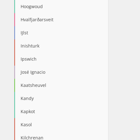
Hoogwoud
Hvalfjarðarsveit
IJlst
Inishturk
Ipswich
José Ignacio
Kaatsheuvel
Kandy
Kapkot
Kasol
Kilchrenan