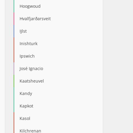
Hoogwoud
Hvalfjarðarsveit
IJlst
Inishturk
Ipswich
José Ignacio
Kaatsheuvel
Kandy
Kapkot
Kasol
Kilchrenan