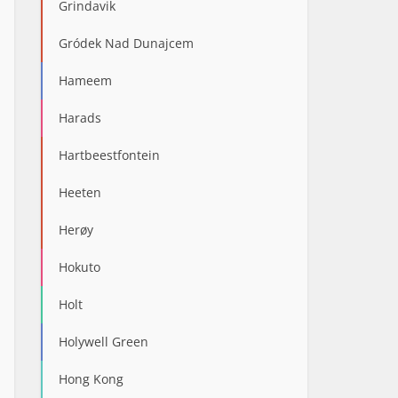
Grindavik
Gródek Nad Dunajcem
Hameem
Harads
Hartbeestfontein
Heeten
Herøy
Hokuto
Holt
Holywell Green
Hong Kong