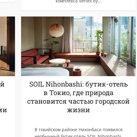
комплекса Vertex by...
ый
SOIL Nihonbashi: бутик-отель
в Токио, где природа
становится частью городской
ми
жизни
В токийском районе Нихонбаси появился
необычный бутик-отель SOIL Nihonbashi,