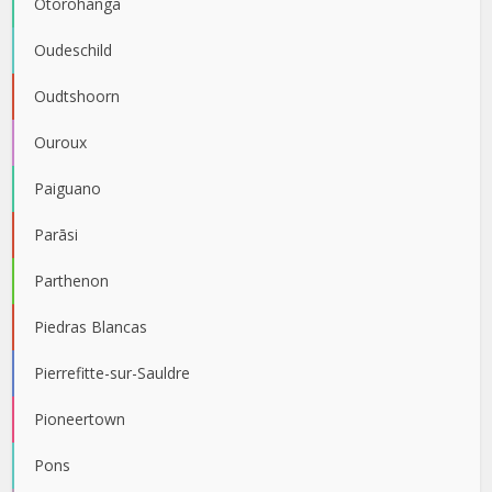
Otorohanga
Oudeschild
Oudtshoorn
Ouroux
Paiguano
Parāsi
Parthenon
Piedras Blancas
Pierrefitte-sur-Sauldre
Pioneertown
Pons