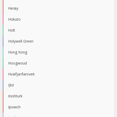
Herøy
Hokuto
Holt
Holywell Green
Hong Kong
Hoogwoud
Hvalfjarðarsveit
IJlst
Inishturk
Ipswich