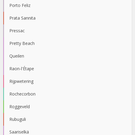
Porto Feliz
Prata Sannita
Pressac
Pretty Beach
Queilen
Raon-l'Étape
Rijpwetering
Rochecorbon
Roggeveld
Rubuguli
Saariselkä