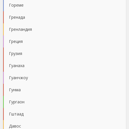
Гореме
Гренада
Гренландия
Греция
Грузия
Гуанаха
Гуанчжоу
Гунма
Гургаон
Гштаад
Давос