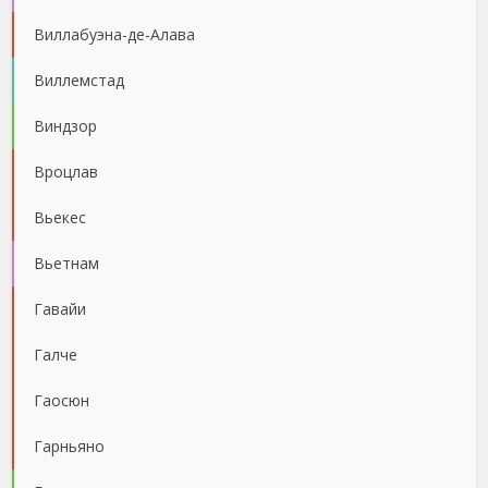
Виллабуэна-де-Алава
Виллемстад
Виндзор
Вроцлав
Вьекес
Вьетнам
Гавайи
Галче
Гаосюн
Гарньяно