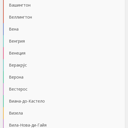
Вашингтон
Веллингтон
Вена
Венгрия
Венеция
Веракру́с
Верона
Вестерос
Виана-до-Кастело
Визела
Вила-Нова-ди-Гайя