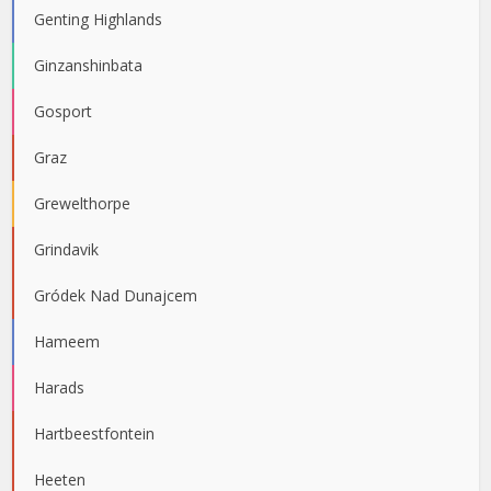
Genting Highlands
Ginzanshinbata
Gosport
Graz
Grewelthorpe
Grindavik
Gródek Nad Dunajcem
Hameem
Harads
Hartbeestfontein
Heeten