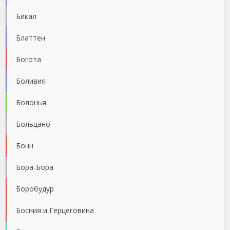
Бикал
Блаттен
Богота
Боливия
Болонья
Больцано
Бонн
Бора-Бора
Боробудур
Босния и Герцеговина