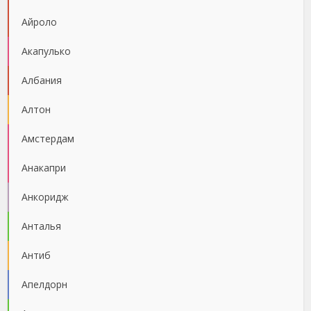
Айроло
Акапулько
Албания
Алтон
Амстердам
Анакапри
Анкоридж
Анталья
Антиб
Апелдорн