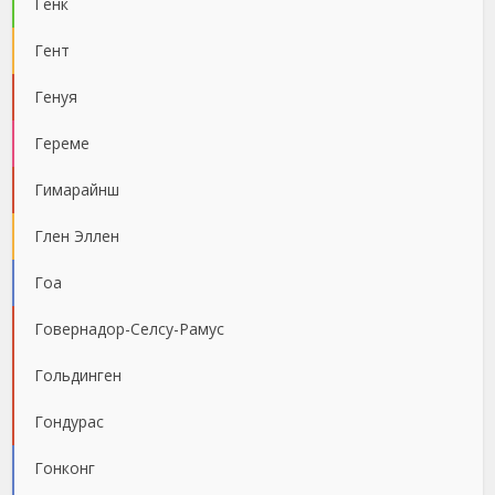
Генк
Гент
Генуя
Гереме
Гимарайнш
Глен Эллен
Гоа
Говернадор-Селсу-Рамус
Гольдинген
Гондурас
Гонконг