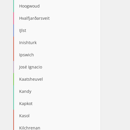
Hoogwoud
Hvalfjarðarsveit
IJlst
Inishturk
Ipswich
José Ignacio
Kaatsheuvel
Kandy
Kapkot
Kasol
Kilchrenan