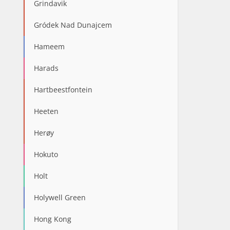
Grindavik
Gródek Nad Dunajcem
Hameem
Harads
Hartbeestfontein
Heeten
Herøy
Hokuto
Holt
Holywell Green
Hong Kong