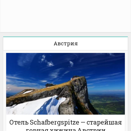
Австрия
Отель Schafbergspitze — старейшая
горная хижина Австрии