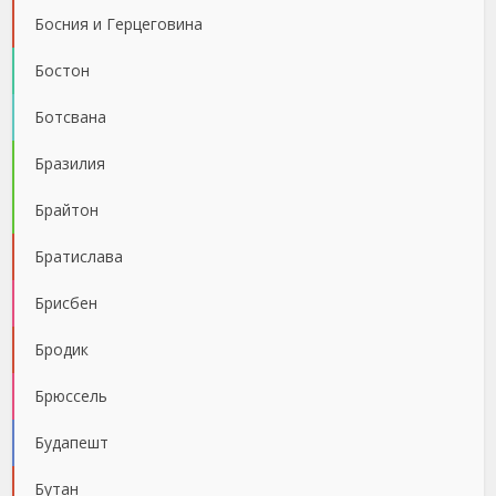
Босния и Герцеговина
Бостон
Ботсвана
Бразилия
Брайтон
Братислава
Брисбен
Бродик
Брюссель
Будапешт
Бутан