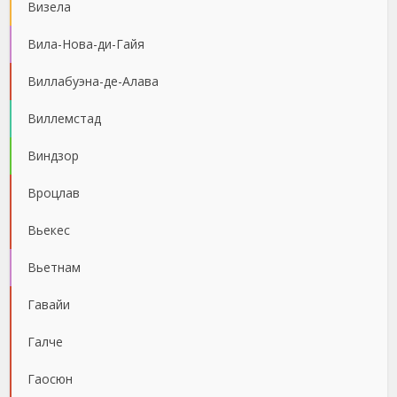
Визела
Вила-Нова-ди-Гайя
Виллабуэна-де-Алава
Виллемстад
Виндзор
Вроцлав
Вьекес
Вьетнам
Гавайи
Галче
Гаосюн