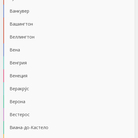
Ванкувер
Вашингтон
Веллингтон
Вена
Венгрия
Венеция
Веракру́с
Верона
Вестерос
Виана-до-Кастело