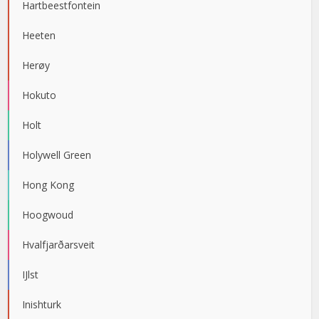
Hartbeestfontein
Heeten
Herøy
Hokuto
Holt
Holywell Green
Hong Kong
Hoogwoud
Hvalfjarðarsveit
IJlst
Inishturk