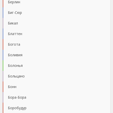
Берлин
Биг-Сюр
Бикал
Блаттен
Богота
Боливия
Болонья
Больцано
Бонн
Бора-Бора
Боробудур