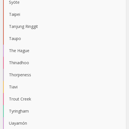
Syöte
Taipei
Tanjung Ringgit
Taupo
The Hague
Thinadhoo
Thorpeness
Tiavi
Trout Creek
Tyringham
Uayamón