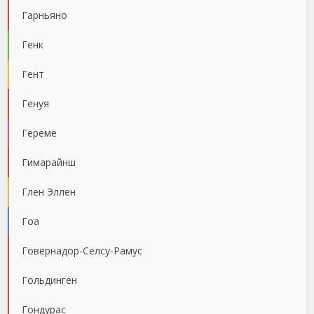
Гарньяно
Генк
Гент
Генуя
Гереме
Гимарайнш
Глен Эллен
Гоа
Говернадор-Селсу-Рамус
Гольдинген
Гондурас