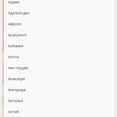
Адама
Адельбоден
Айроло
Акапулько
Албания
Алтон
Амстердам
Анакапри
Анкоридж
Анталья
Антиб