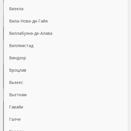
Визела
Вила-Нова-ди-Гайя
Виллабуэна-де-Алава
Виллемстад
Виндзор
Вроцлав
Вьекес
Вьетнам
Гавайи
Галче