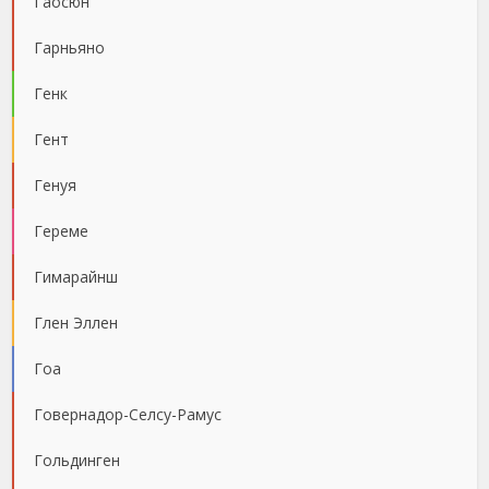
Гаосюн
Гарньяно
Генк
Гент
Генуя
Гереме
Гимарайнш
Глен Эллен
Гоа
Говернадор-Селсу-Рамус
Гольдинген