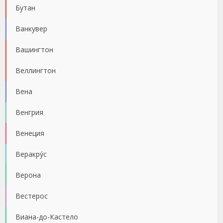
Бутан
Ванкувер
Вашингтон
Веллингтон
Вена
Венгрия
Венеция
Веракру́с
Верона
Вестерос
Виана-до-Кастело