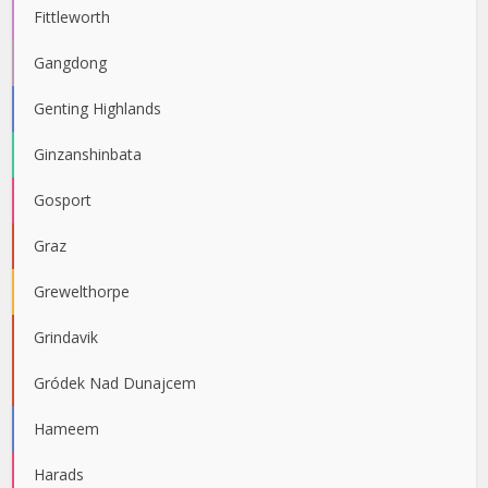
Fittleworth
Gangdong
Genting Highlands
Ginzanshinbata
Gosport
Graz
Grewelthorpe
Grindavik
Gródek Nad Dunajcem
Hameem
Harads