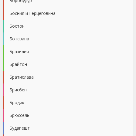
Боробудур
Босния и Герцеговина
Бостон
Ботсвана
Бразилия
Брайтон
Братислава
Брисбен
Бродик
Брюссель
Будапешт