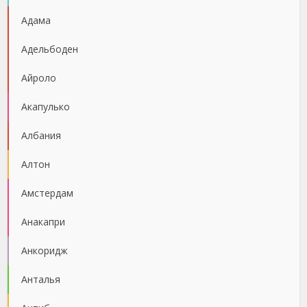
Адама
Адельбоден
Айроло
Акапулько
Албания
Алтон
Амстердам
Анакапри
Анкоридж
Анталья