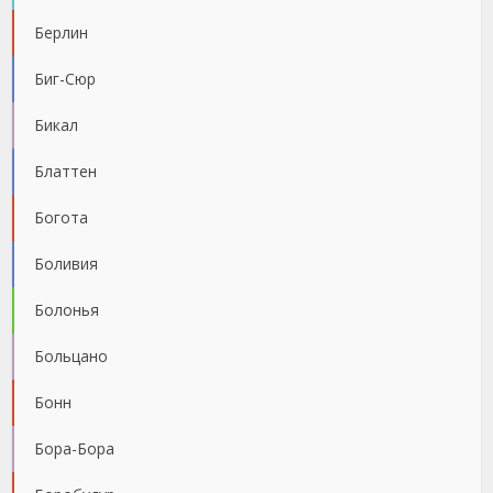
Берлин
Биг-Сюр
Бикал
Блаттен
Богота
Боливия
Болонья
Больцано
Бонн
Бора-Бора