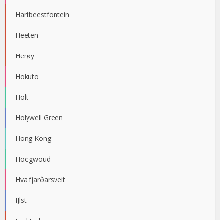
Hartbeestfontein
Heeten
Herøy
Hokuto
Holt
Holywell Green
Hong Kong
Hoogwoud
Hvalfjarðarsveit
IJlst