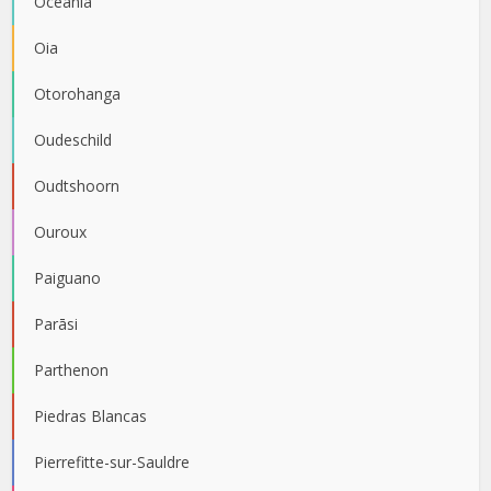
Oceania
Oia
Otorohanga
Oudeschild
Oudtshoorn
Ouroux
Paiguano
Parāsi
Parthenon
Piedras Blancas
Pierrefitte-sur-Sauldre