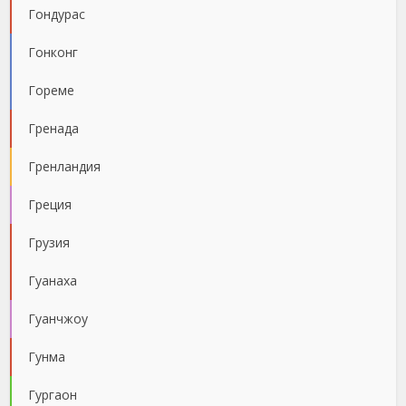
Гондурас
Гонконг
Гореме
Гренада
Гренландия
Греция
Грузия
Гуанаха
Гуанчжоу
Гунма
Гургаон