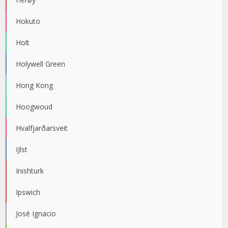
Hokuto
Holt
Holywell Green
Hong Kong
Hoogwoud
Hvalfjarðarsveit
IJlst
Inishturk
Ipswich
José Ignacio