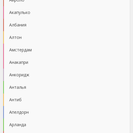
Акапулько
Албания
Алтон
Амстердам
Анакапри
Анкоридж
Анталья
Антиб
Апелдорн
Арланда