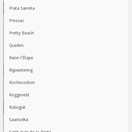
Prata Sannita
Pressac
Pretty Beach
Queilen
Raon-l'Étape
Rijpwetering
Rochecorbon
Roggeveld
Rubuguli
Saariselkä
Saint-Jean-de-la-Porte