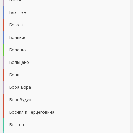
Блаттен
Богота
Боливия
Болонья
Больцано
Бонн
Бора-Бора
Боробудур
Босния и Герцеговина
Бостон