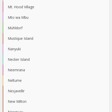
Mt. Hood Village
Mto wa Mbu
Mühldorf
Mustique Island
Nanyuki
Necker Island
Neemrana
Neltume
Nesjavellir
New Milton
Newquay