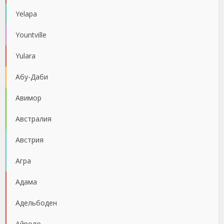
Yelapa
Yountville
Yulara
Абу-Даби
Авимор
Австралия
Австрия
Агра
Адама
Адельбоден
Айроло