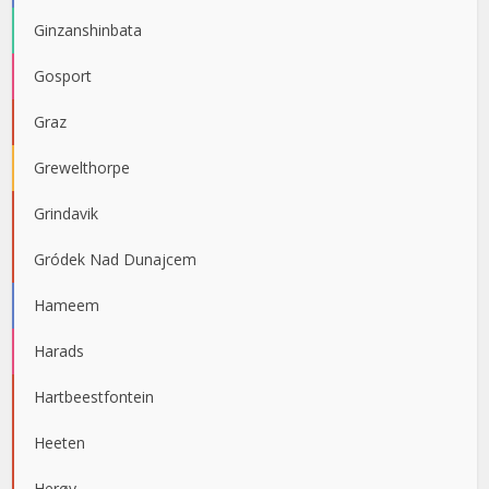
Ginzanshinbata
Gosport
Graz
Grewelthorpe
Grindavik
Gródek Nad Dunajcem
Hameem
Harads
Hartbeestfontein
Heeten
Herøy