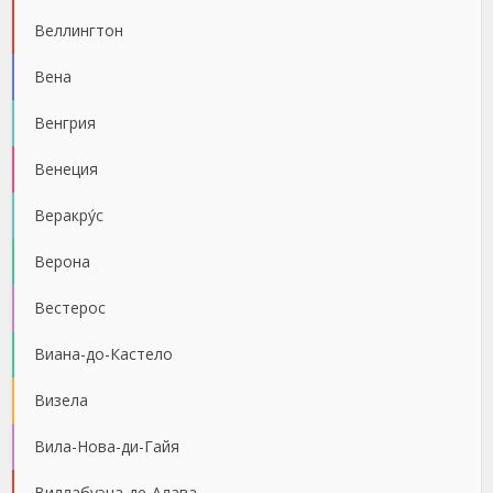
Веллингтон
Вена
Венгрия
Венеция
Веракру́с
Верона
Вестерос
Виана-до-Кастело
Визела
Вила-Нова-ди-Гайя
Виллабуэна-де-Алава