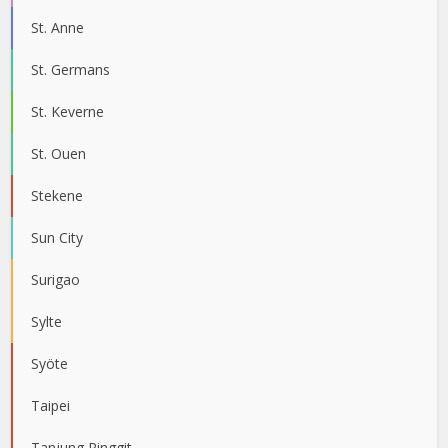
St. Anne
St. Germans
St. Keverne
St. Ouen
Stekene
Sun City
Surigao
Sylte
Syöte
Taipei
Tanjung Ringgit