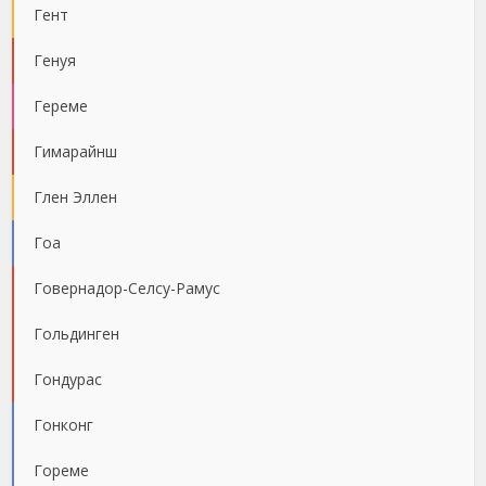
Гент
Генуя
Гереме
Гимарайнш
Глен Эллен
Гоа
Говернадор-Селсу-Рамус
Гольдинген
Гондурас
Гонконг
Гореме