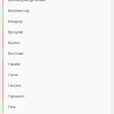
Виллемстад
Виндзор
Вроцлав
Вьекес
Вьетнам
Гавайи
Галче
Гаосюн
Гарньяно
Генк