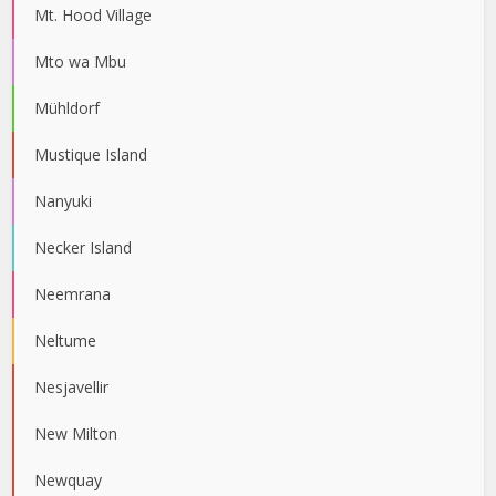
Mt. Hood Village
Mto wa Mbu
Mühldorf
Mustique Island
Nanyuki
Necker Island
Neemrana
Neltume
Nesjavellir
New Milton
Newquay