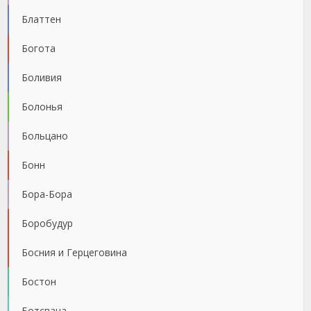
Блаттен
Богота
Боливия
Болонья
Больцано
Бонн
Бора-Бора
Боробудур
Босния и Герцеговина
Бостон
Ботсвана