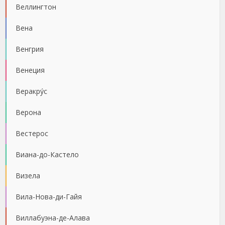
Веллингтон
Вена
Венгрия
Венеция
Веракру́с
Верона
Вестерос
Виана-до-Кастело
Визела
Вила-Нова-ди-Гайя
Виллабуэна-де-Алава