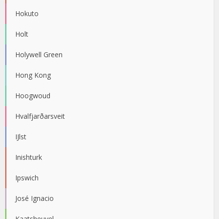
Hokuto
Holt
Holywell Green
Hong Kong
Hoogwoud
Hvalfjarðarsveit
IJlst
Inishturk
Ipswich
José Ignacio
Kaatsheuvel