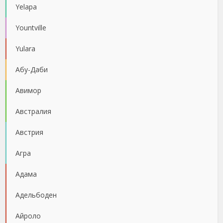
Yelapa
Yountville
Yulara
Абу-Даби
Авимор
Австралия
Австрия
Агра
Адама
Адельбоден
Айроло