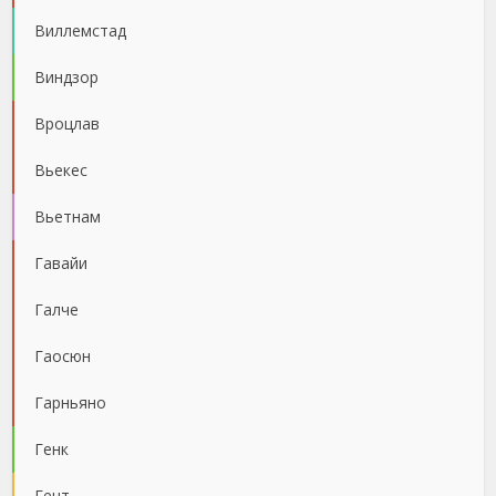
Виллемстад
Виндзор
Вроцлав
Вьекес
Вьетнам
Гавайи
Галче
Гаосюн
Гарньяно
Генк
Гент