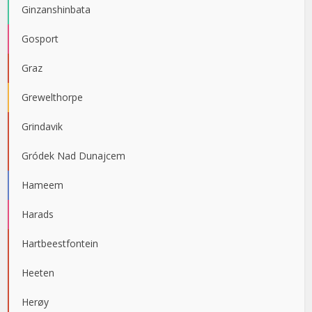
Ginzanshinbata
Gosport
Graz
Grewelthorpe
Grindavik
Gródek Nad Dunajcem
Hameem
Harads
Hartbeestfontein
Heeten
Herøy