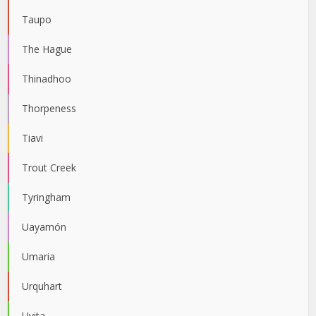
Taupo
The Hague
Thinadhoo
Thorpeness
Tiavi
Trout Creek
Tyringham
Uayamón
Umaria
Urquhart
Uvita