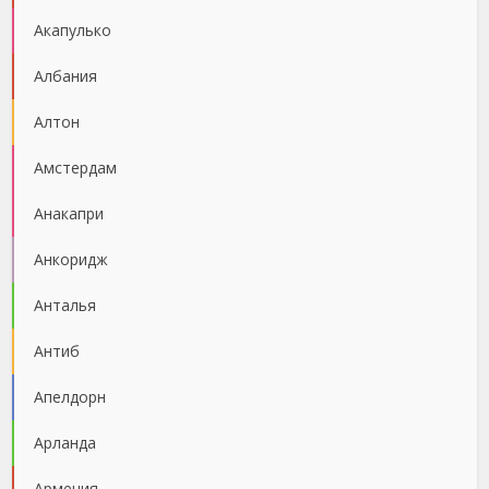
Акапулько
Албания
Алтон
Амстердам
Анакапри
Анкоридж
Анталья
Антиб
Апелдорн
Арланда
Армения