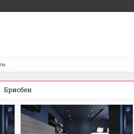
ты
Брисбен