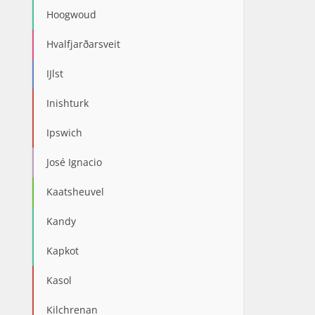
Hoogwoud
Hvalfjarðarsveit
IJlst
Inishturk
Ipswich
José Ignacio
Kaatsheuvel
Kandy
Kapkot
Kasol
Kilchrenan