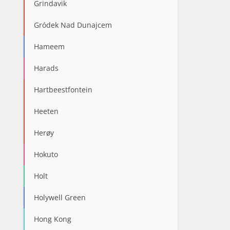
Grindavik
Gródek Nad Dunajcem
Hameem
Harads
Hartbeestfontein
Heeten
Herøy
Hokuto
Holt
Holywell Green
Hong Kong