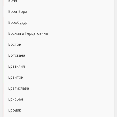
Бонн
Бора-Бора
Боробудур
Босния и Герцеговина
Бостон
Ботсвана
Бразилия
Брайтон
Братислава
Брисбен
Бродик