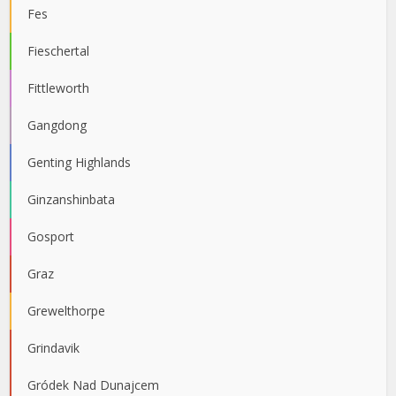
Fes
Fieschertal
Fittleworth
Gangdong
Genting Highlands
Ginzanshinbata
Gosport
Graz
Grewelthorpe
Grindavik
Gródek Nad Dunajcem