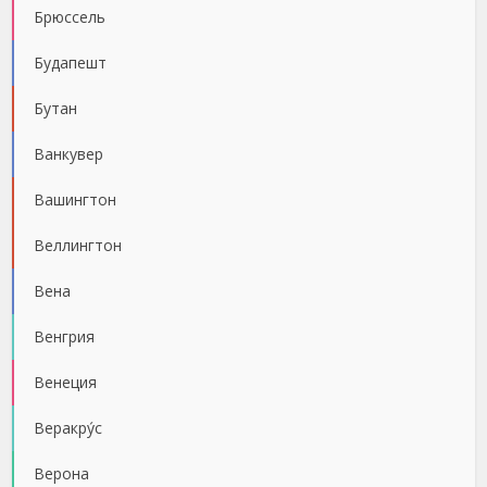
Брюссель
Будапешт
Бутан
Ванкувер
Вашингтон
Веллингтон
Вена
Венгрия
Венеция
Веракру́с
Верона