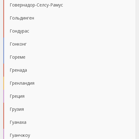
Говернадор-Селсу-Рамус
Гольдинген
Гондурас
Гонконг
Гореме
Гренада
Гренландия
Греция
Грузия
Гуанаха
Гуанчжоу