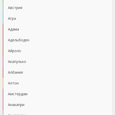
Австрия
Агра
Адама
Адельбоден
Айроло
Акапулько
Албания
Алтон
Амстердам
Анакапри