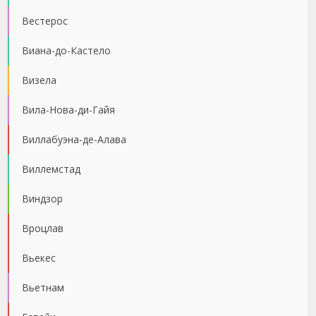
Вестерос
Виана-до-Кастело
Визела
Вила-Нова-ди-Гайя
Виллабуэна-де-Алава
Виллемстад
Виндзор
Вроцлав
Вьекес
Вьетнам