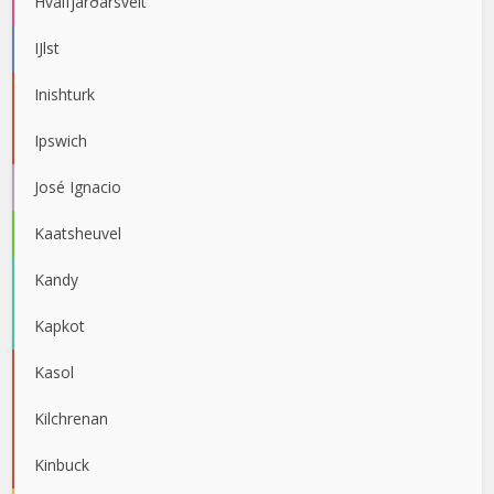
Hvalfjarðarsveit
IJlst
Inishturk
Ipswich
José Ignacio
Kaatsheuvel
Kandy
Kapkot
Kasol
Kilchrenan
Kinbuck