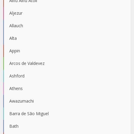
Alifu Alifu Atoll
Aljezur
Allauch
Alta
Appin
Arcos de Valdevez
Ashford
Athens
Awazumachi
Barra de São Miguel
Bath