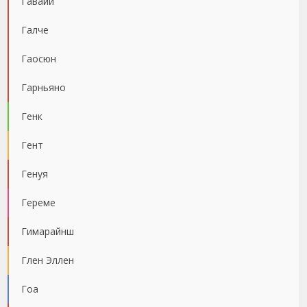
Гавайи
Галче
Гаосюн
Гарньяно
Генк
Гент
Генуя
Гереме
Гимарайнш
Глен Эллен
Гоа