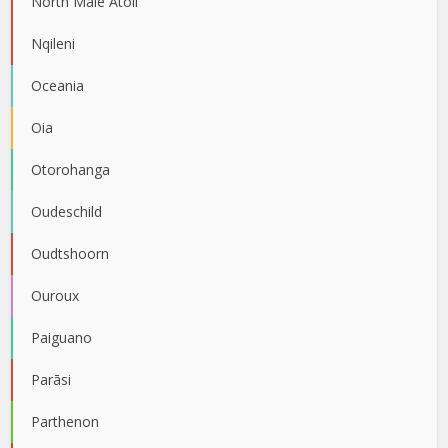
North Male Atoll
Nqileni
Oceania
Oia
Otorohanga
Oudeschild
Oudtshoorn
Ouroux
Paiguano
Parāsi
Parthenon