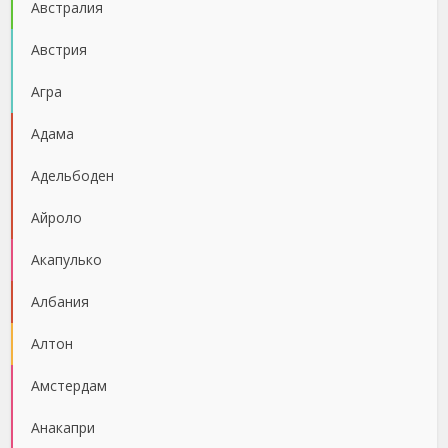
Австралия
Австрия
Агра
Адама
Адельбоден
Айроло
Акапулько
Албания
Алтон
Амстердам
Анакапри