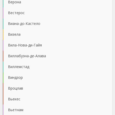
Верона
Вестерос
Виана-до-Кастело
Визела
Вила-Нова-ди-Гайя
Виллабуэна-де-Алава
Виллемстад
Виндзор
Вроцлав
Вьекес
Вьетнам