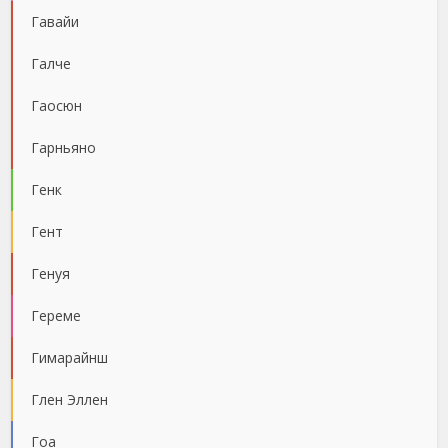
Гавайи
Галче
Гаосюн
Гарньяно
Генк
Гент
Генуя
Гереме
Гимарайнш
Глен Эллен
Гоа