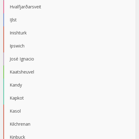
Hvalfjarðarsveit
IJlst
Inishturk
Ipswich
José Ignacio
Kaatsheuvel
Kandy
Kapkot
Kasol
Kilchrenan
Kinbuck