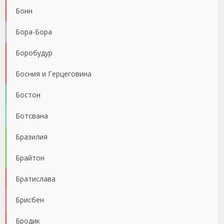
Бонн
Бора-Бора
Боробудур
Босния и Герцеговина
Бостон
Ботсвана
Бразилия
Брайтон
Братислава
Брисбен
Бродик