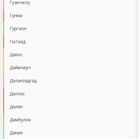
Гуанчжоу
Гунма
Гургаон
Гштаад
Давос
Даймчерч
Даланзадгад
Даллас
Далян
Дамбулла
Дания