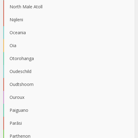
North Male Atoll
Nqileni
Oceania
Oia
Otorohanga
Oudeschild
Oudtshoorn
Ouroux
Paiguano
Parāsi
Parthenon