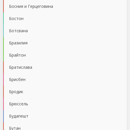
Босния и Герцеговина
Бостон
Ботсвана
Бразилия
Брайтон
Братислава
Брисбен
Бродик
Брюссель
Будапешт
Бутан