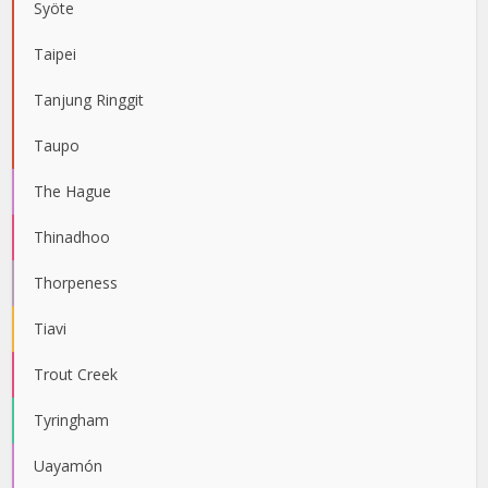
Syöte
Taipei
Tanjung Ringgit
Taupo
The Hague
Thinadhoo
Thorpeness
Tiavi
Trout Creek
Tyringham
Uayamón