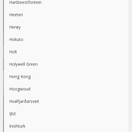
Hartbeestfontein
Heeten
Herøy
Hokuto
Holt
Holywell Green
Hong Kong
Hoogwoud
Hvalfjarðarsveit
IJlst
Inishturk