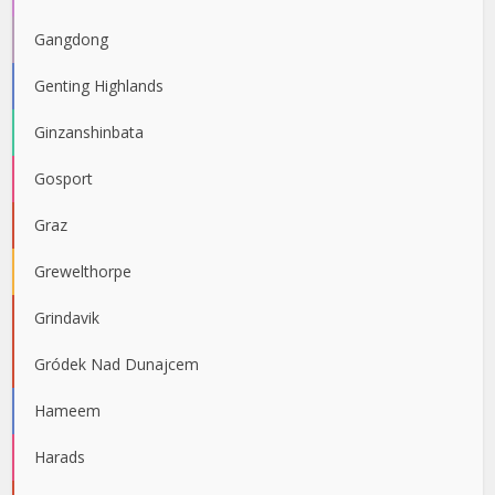
Gangdong
Genting Highlands
Ginzanshinbata
Gosport
Graz
Grewelthorpe
Grindavik
Gródek Nad Dunajcem
Hameem
Harads