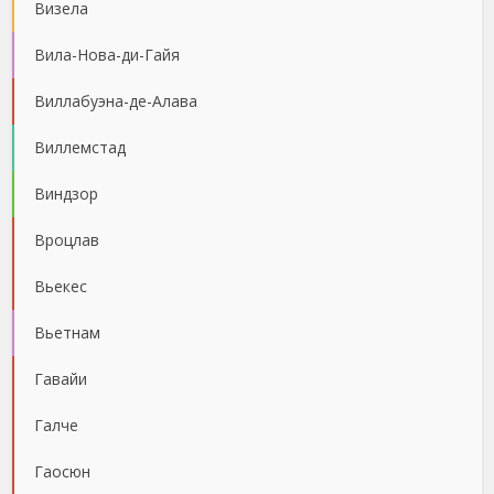
Визела
Вила-Нова-ди-Гайя
Виллабуэна-де-Алава
Виллемстад
Виндзор
Вроцлав
Вьекес
Вьетнам
Гавайи
Галче
Гаосюн