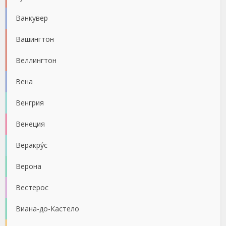
Ванкувер
Вашингтон
Веллингтон
Вена
Венгрия
Венеция
Веракру́с
Верона
Вестерос
Виана-до-Кастело