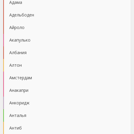
Адама
Адельбоден
Айроло
Акапулько
Албания
Алтон
Амстердам
Анакапри
Анкоридж
Анталья
Антиб