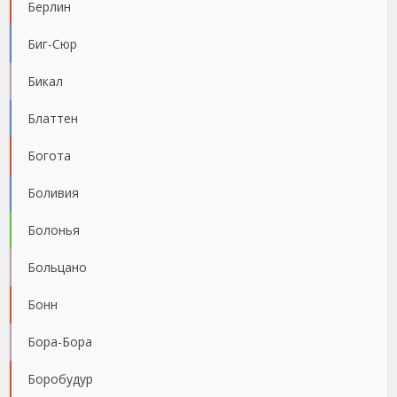
Берлин
Биг-Сюр
Бикал
Блаттен
Богота
Боливия
Болонья
Больцано
Бонн
Бора-Бора
Боробудур