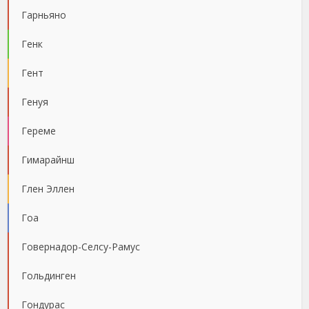
Гарньяно
Генк
Гент
Генуя
Гереме
Гимарайнш
Глен Эллен
Гоа
Говернадор-Селсу-Рамус
Гольдинген
Гондурас