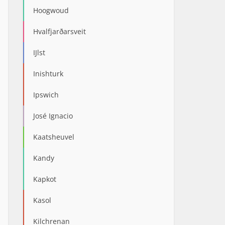
Hoogwoud
Hvalfjarðarsveit
IJlst
Inishturk
Ipswich
José Ignacio
Kaatsheuvel
Kandy
Kapkot
Kasol
Kilchrenan