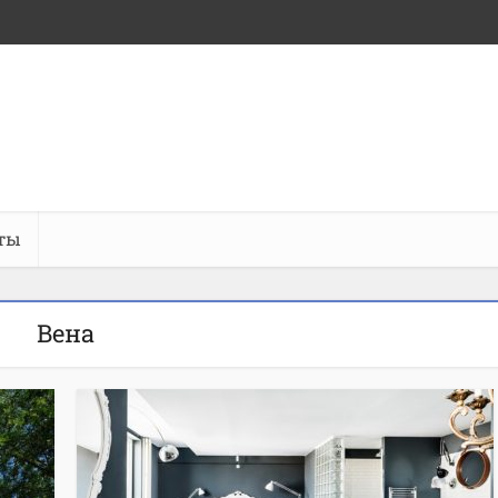
ты
Вена