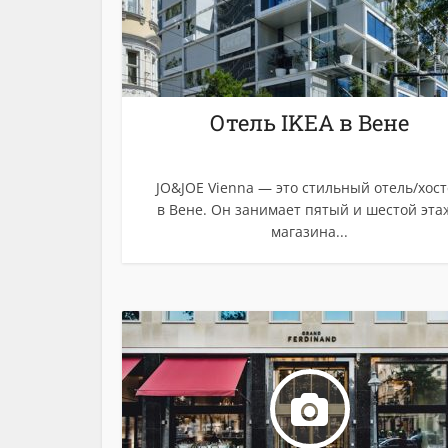
Отель IKEA в Вене
JO&JOE Vienna — это стильный отель/хос
в Вене. Он занимает пятый и шестой эта
магазина...