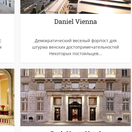
Daniel Vienna
с
Демократический веселый форпост для
м
штурма венских достопримечательностей
Некоторых постояльцев...