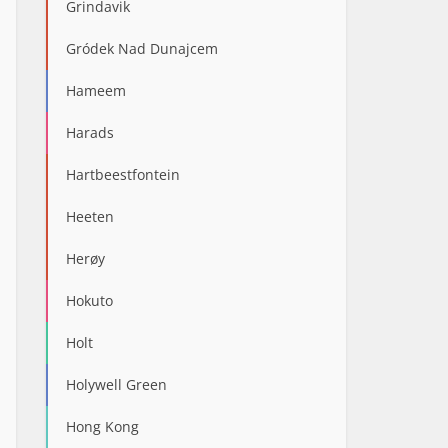
Grindavik
Gródek Nad Dunajcem
Hameem
Harads
Hartbeestfontein
Heeten
Herøy
Hokuto
Holt
Holywell Green
Hong Kong