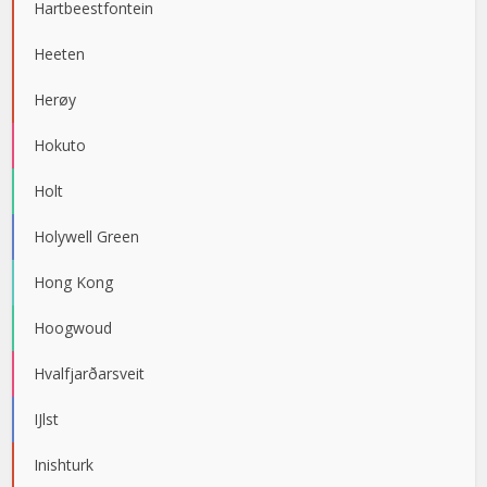
Hartbeestfontein
Heeten
Herøy
Hokuto
Holt
Holywell Green
Hong Kong
Hoogwoud
Hvalfjarðarsveit
IJlst
Inishturk