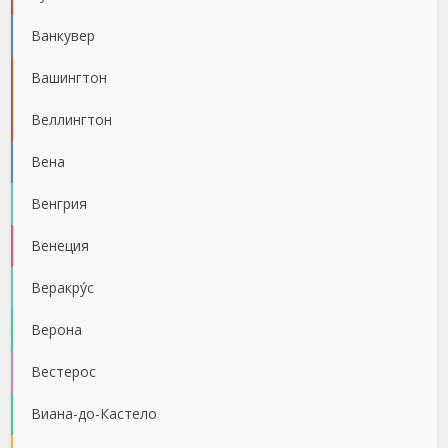
Ванкувер
Вашингтон
Веллингтон
Вена
Венгрия
Венеция
Веракру́с
Верона
Вестерос
Виана-до-Кастело