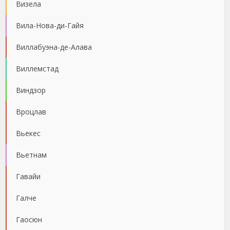
Визела
Вила-Нова-ди-Гайя
Виллабуэна-де-Алава
Виллемстад
Виндзор
Вроцлав
Вьекес
Вьетнам
Гавайи
Галче
Гаосюн