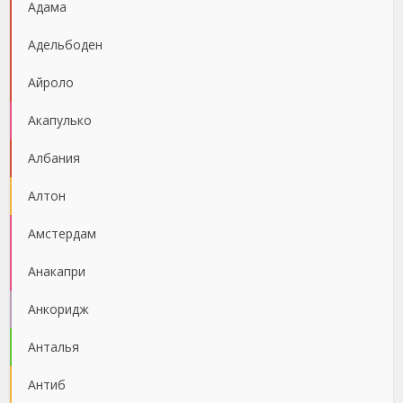
Адама
Адельбоден
Айроло
Акапулько
Албания
Алтон
Амстердам
Анакапри
Анкоридж
Анталья
Антиб