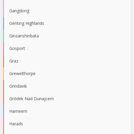
Gangdong
Genting Highlands
Ginzanshinbata
Gosport
Graz
Grewelthorpe
Grindavik
Gródek Nad Dunajcem
Hameem
Harads