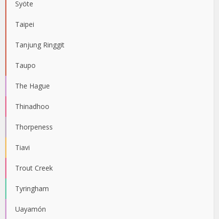
Syöte
Taipei
Tanjung Ringgit
Taupo
The Hague
Thinadhoo
Thorpeness
Tiavi
Trout Creek
Tyringham
Uayamón