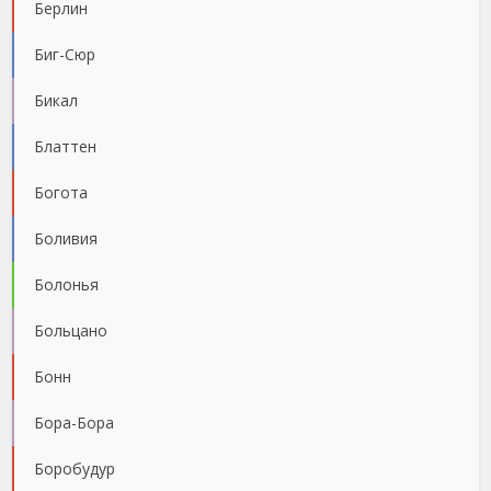
Берлин
Биг-Сюр
Бикал
Блаттен
Богота
Боливия
Болонья
Больцано
Бонн
Бора-Бора
Боробудур