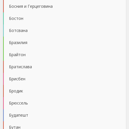
Босния и Герцеговина
Бостон
Ботсвана
Бразилия
Брайтон
Братислава
Брисбен
Бродик
Брюссель
Будапешт
Бутан