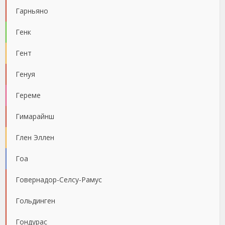
Гарньяно
Генк
Гент
Генуя
Гереме
Гимарайнш
Глен Эллен
Гоа
Говернадор-Селсу-Рамус
Гольдинген
Гондурас