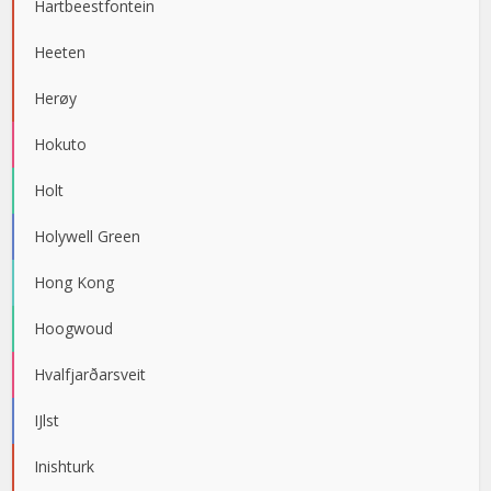
Hartbeestfontein
Heeten
Herøy
Hokuto
Holt
Holywell Green
Hong Kong
Hoogwoud
Hvalfjarðarsveit
IJlst
Inishturk