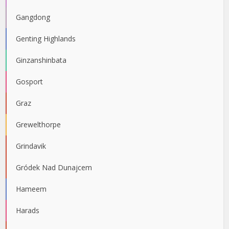
Gangdong
Genting Highlands
Ginzanshinbata
Gosport
Graz
Grewelthorpe
Grindavik
Gródek Nad Dunajcem
Hameem
Harads